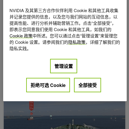
NVIDIA 及其第三方合作伙伴利用 Cookie 和其他工具收集
并记录您提供的信息，以及您与我们网站的互动信息，以
2024年 7月 16日
提高性能、进行分析并辅助营销工作。点击“全部接受”，
利用 NVIDIA NIM 和 cuOpt 构建供应链优化 AI 智能体
即表示您同意我们使用 Cookie 和其他工具，如我们的
Cookie 政策
中所述。您可以通过点击“管理设置”来管理您
企业在供应链决策中面临着两大挑战：最大限度地提
的 Cookie 设置。请参阅我们的
隐私政策
，详细了解我们的
高利润和快速适应动态变化。为了实现优化的供应链
隐私实践。
运营，企业需要依赖高级分析和实时数据处理，
2 MIN READ
管理设置
人工智能增强的导航图为大型船舶提供更安全的水域
拒绝可选 Cookie
全部接受