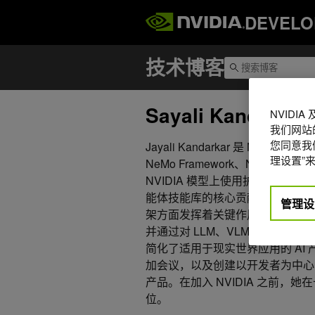
DEVELO
Sayali Kandarkar
NVIDI
我们网站
您同意我们
Jayali Kandarkar 是 NVID
理设置”来
NeMo Framework、NemoClaw 
NVIDIA 模型上使用护栏进行微调
能体技能库的核心贡献者，在评估包括 
管理设
架方面发挥着关键作用。她在验证和
并通过对 LLM、VLM 和 MOE
简化了适用于现实世界应用的 AI 产
加会议，以及创建以开发者为中心的内
产品。在加入 NVIDIA 之前，
位。