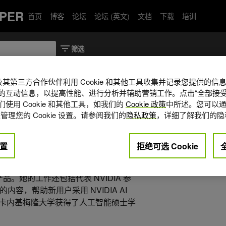
PER
首页
博客
论坛
论坛 (英文)
文档
下载
培训
A 及其第三方合作伙伴利用 Cookie 和其他工具收集并记录您提供的
的互动信息，以提高性能、进行分析并辅助营销工作。点击“全部接受
使用 Cookie 和其他工具，如我们的
Cookie 政策
中所述。您可以通
IA AI/ ML 领域的高级软件工程师，专注于
管理您的 Cookie 设置。请参阅我们的
隐私政策
，详细了解我们的隐
和 NeMoMicroservices 等产品，以便在
、评估和安全性。她是 NVIDIA 开源智
NemoClaw 在内的代理式 AI 框
置
拒绝可选 Cookie
优化生成式 AI 工作流方面的工作，
model 的微调，结合性能基准测试，帮助
品。她的工作还包括代表 NVIDIA 参
容，帮助新用户采用 NVIDIA AI
她在卡内基梅隆大学获得了人工智能硕士学