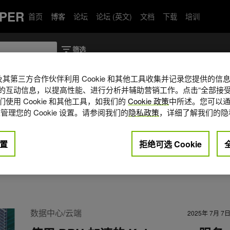
PER
首页
博客
论坛
论坛 (英文)
文档
下载
培训
A 及其第三方合作伙伴利用 Cookie 和其他工具收集并记录您提供的
的互动信息，以提高性能、进行分析并辅助营销工作。点击“全部接受
使用 Cookie 和其他工具，如我们的
Cookie 政策
中所述。您可以通
 AI 网络和安全高级营销和开发者关系经理。他与
管理您的 Cookie 设置。请参阅我们的
隐私政策
，详细了解我们的隐
DIA 先进网络产品 (例如 BlueField、
方案。Shai 是 NVIDIA 初创加速计划网络
置
拒绝可选 Cookie
曾在风险投资行业工作多年，为移
供资金支持。他还帮助创立了微软的
数据中心/云端
2025年 7月 7