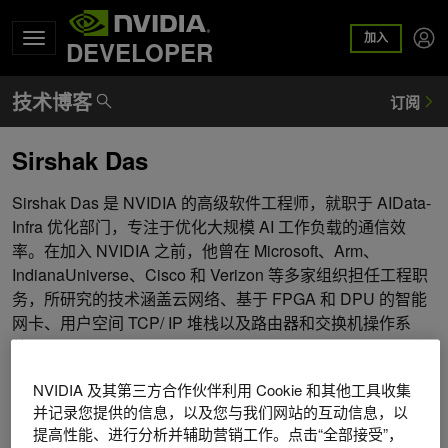
加入
DEVELOPER
Sirshak Das
Sirshak Das 是 NVIDIA 的高级软件工程师，就职于 AIData-
Infra 优化部门，专注于优化大规模 AI 工作负载的通信效
率。在加入 NVIDIA 之前，他曾在 Microsoft、Arm、
IndianaUniverse、Cisco 和 Verizon 等多家组织担任工程职
务，所研究的技术涵盖云网络、基于 FPGA 和 DPU 的智能
网卡、用户空间 TCP/ IP 堆栈以及路由器和交换机操作系
统。
NVIDIA 及其第三方合作伙伴利用 Cookie 和其他工具收集
并记录您提供的信息，以及您与我们网站的互动信息，以
提高性能、进行分析并辅助营销工作。点击“全部接受”，