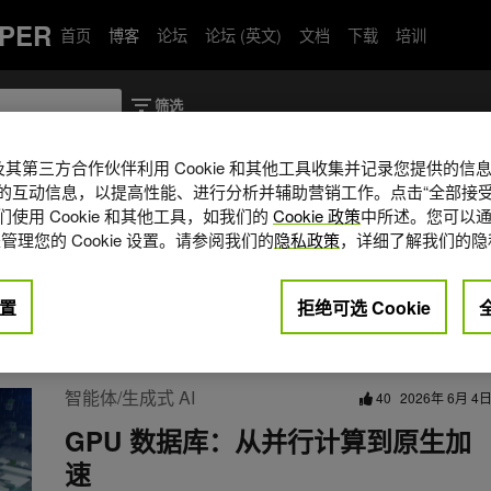
PER
首页
博客
论坛
论坛 (英文)
文档
下载
培训
A 及其第三方合作伙伴利用 Cookie 和其他工具收集并记录您提供的
的互动信息，以提高性能、进行分析并辅助营销工作。点击“全部接受
使用 Cookie 和其他工具，如我们的
Cookie 政策
中所述。您可以通
域的解决方案架构师，目前其主要负责协助
管理您的 Cookie 设置。请参阅我们的
隐私政策
，详细了解我们的隐
数据分析及人工智能的软硬件系统方
务商提供技术和解决方案支持。
置
拒绝可选 Cookie
智能体/生成式 AI
40
2026年 6月 4
GPU 数据库：从并行计算到原生加
速