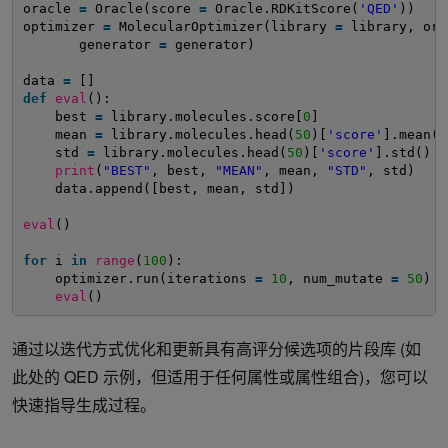
oracle 
=
Oracle(score 
=
Oracle.RDKitScore(
'QED'
))
optimizer 
=
MolecularOptimizer(library 
=
library, ora
generator 
=
generator)
data 
=
[]
def
eval
():
best 
=
library.molecules.score[
0
]
mean 
=
library.molecules.head(
50
)[
'score'
].mean()
std 
=
library.molecules.head(
50
)[
'score'
].std()
print
(
"BEST"
, best, 
"MEAN"
, mean, 
"STD"
, std)
data.append([best, mean, std])
eval
()
for
i 
in
range
(
100
):
optimizer.run(iterations 
=
10
, num_mutate 
=
50
)
eval
()
通过以迭代方式优化和更新具有高评分候选项的片段库 (如
此处的 QED 示例，但适用于任何属性或属性组合)，您可以
快速指导生成过程。