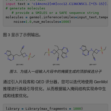
input
text 
=
'c14ncnc2[nH]ccc12.C136CN5C1.[*{5-15}].S
# generate molecules
# provide a SMILES or a SAFE sequence string
molecules 
=
genmol.inference(smiles
=
input_text,temper
noise
=
1.0
,num_molecules
=
1000
)
图 3 显示了示例输出。
图 3、为插入一组输入片段中的掩膜生成的顶部候选分子
通过引入片段库和 QED 评分器，您可以迭代地使用 GenMol
推理进行高级引导优化，从而根据输入掩码结构实现命中生
成和线索优化。
library 
=
Library(max_fragments 
=
1000
)