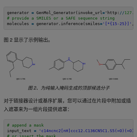
generator 
=
GenMol_Generator(invoke_url
=
'http:
/
/
127.0
# provide a SMILES or a SAFE sequence string
molecules 
=
generator.inference(smiles
=
'[*{15-25}]'
,n
图 2 显示了示例输出。
图 2、为纯输入掩码生成的顶部候选分子
对于链接器设计或基序扩展，您可以通过在片段中附加或插
入遮罩来为一组片段提供遮罩：
# append a mask
input_text 
=
'c14ncnc2[nH]ccc12.C136CN5C1.S5(=O)(=O)C
# or insert the mask