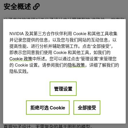
安全概述
分子表征的选择对于分子设计中计算模型的
准确性
、效率和
通用性至关重要，并且必须与用户的化学直觉保持一致才能
NVIDIA 及其第三方合作伙伴利用 Cookie 和其他工具收集
得到广泛采用。
并记录您提供的信息，以及您与我们网站的互动信息，以
提高性能、进行分析并辅助营销工作。点击“全部接受”，
SAFE 表征由 SAFE-GPT 和 GenMol 共同使用，通过将分子
即表示您同意我们使用 Cookie 和其他工具，如我们的
分解为模块化、互联的片段来重塑分子的描述方式。与
Cookie 政策
中所述。您可以通过点击“管理设置”来管理您
的 Cookie 设置。请参阅我们的
隐私政策
，详细了解我们的
SMILES 等将分子编码为线性字符串的传统分子符号不同，
隐私实践。
SAFE 将分子视为片段的无序序列。这种方法保持了化学固
有的灵活性和模块化，同时与现有的 SMILES 解析器保持兼
管理设置
容。
SAFE 特别适用于支架装饰、连接器设计和基序扩展任务，
拒绝可选 Cookie
全部接受
因为它将这些问题简化为序列完成任务 (图 1)。通过保持分
子支架的完整性并适应复杂结构，SAFE 实现了基于片段的
直观分子设计，无需复杂的基于图形的模型。