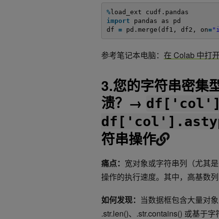
%
load_ext cudf.pandas
import
pandas as pd
df 
=
pd.merge(df1, df2, on
=
"
参考笔记本电脑：
在 Colab 中打
3.您的字符串密集
溃？→
df['col'
df['col'].asty
符串操作
痛点：
宽对象或字符串列（尤其是
操作的执行速度。其中，高基数列
如何发现：
当数据框包含大量对象
.str.len()、.str.conta