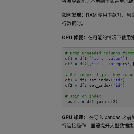
容易导致笔记本电脑卡顿甚至冻结
如何发现：
RAM 使用率飙升、
行数据时。
CPU 修复：
在可能的情况下使用
# Drop unneeded columns firs
df1 
=
df1[[
'id'
, 
'value'
]]
df2 
=
df2[[
'id'
, 
'category'
]
# Set index if join key is u
df1 
=
df1.set_index(
'id'
)
df2 
=
df2.set_index(
'id'
)
# Join on index
result 
=
df1.join(df2)
GPU 加速：
在导入 pandas 之前
行连接操作，显著提升大型数据集