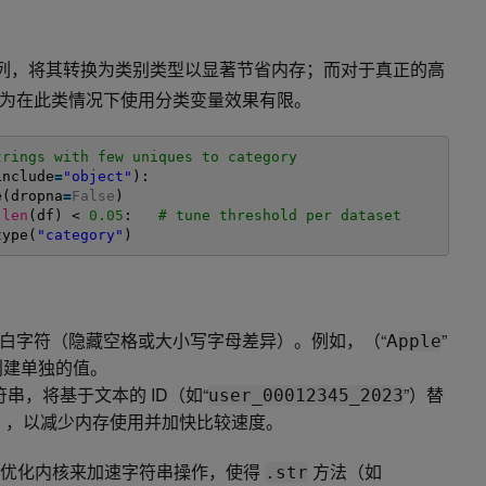
列，将其转换为类别类型以显著节省内存；而对于真正的高
为在此类情况下使用分类变量效果有限。
trings with few uniques to category
include
=
"object"
):
e(dropna
=
False
)
len
(df) < 
0.05
:   
# tune threshold per dataset
type(
"category"
)
白字符（隐藏空格或大小写字母差异）。例如，（“A
”
pple
创建单独的值。
符串，将基于文本的 ID（如“
”）替
user_00012345_2023
），以减少内存使用并加快比较速度。
PU 优化内核来加速字符串操作，使得
方法（如
.str