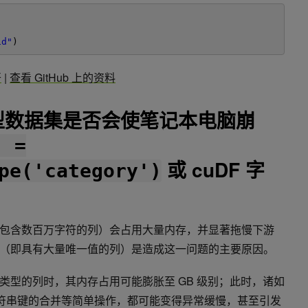
id"
)
开
|
查看 GitHub 上的资料
型数据集是否会使笔记本电脑崩
] =
或 cuDF 字
pe('category')
包含数百万字符的列）会占用大量内存，并显著拖慢下游
（即具有大量唯一值的列）是造成这一问题的主要原因。
类型的列时，其内存占用可能膨胀至 GB 级别；此时，诸如
ins() 或基于字符串键的合并等简单操作，都可能变得异常缓慢，甚至引发