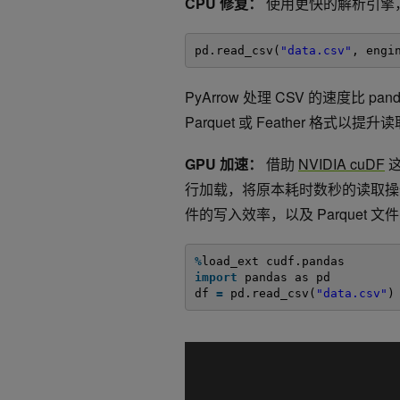
CPU 修复：
使用更快的解析引擎，如
pd.read_csv(
"data.csv"
, engi
PyArrow 处理 CSV 的速度比
Parquet 或 Feather 
GPU 加速：
借助
NVIDIA cuDF
这
行加载，将原本耗时数秒的读取操作变
件的写入效率，以及 Parquet 
%
load_ext cudf.pandas
import
pandas as pd
df 
=
pd.read_csv(
"data.csv"
)