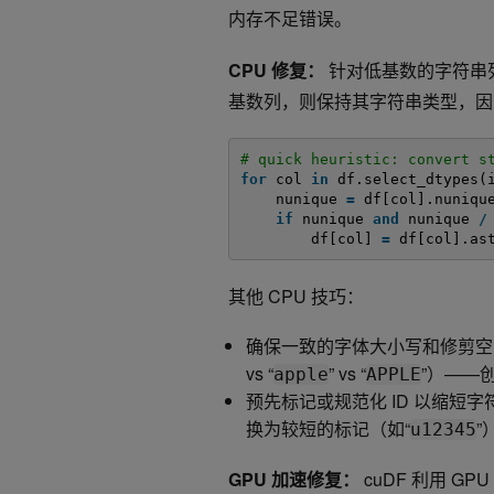
内存不足错误。
CPU 修复：
针对低基数的字符串
基数列，则保持其字符串类型，因
# quick heuristic: convert s
for
col 
in
df.select_dtypes(
nunique 
=
df[col].nuniqu
if
nunique 
and
nunique 
/
df[col] 
=
df[col].as
其他 CPU 技巧：
确保一致的字体大小写和修剪空
vs “
” vs “
”）——
apple
APPLE
预先标记或规范化 ID 以缩短字
换为较短的标记（如“
”
u12345
GPU 加速修复：
cuDF 利用 G