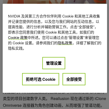
NVIDIA 及其第三方合作伙伴利用 Cookie 和其他工具收集
并记录您提供的信息，以及您与我们网站的互动信息，以
提高性能、进行分析并辅助营销工作。点击“全部接受”，
2021年 11月 9日
点赞
0
即表示您同意我们使用 Cookie 和其他工具，如我们的
作者：
Delia Hou
Cookie 政策
中所述。您可以通过点击“管理设置”来管理您
的 Cookie 设置。请参阅我们的
隐私政策
，详细了解我们的
隐私实践。
Reallusion
发布了
NVIDIA Omniverse
的
iClone Connector
管理设置
，为
Omniverse Create
和
Omniverse Machinima
应用程序
添加了完整的角色动画管道。
拒绝可选 Cookie
全部接受
当
Character Creator 3 Omniverse Connector
于 2021 年 4
月推出时，所有技能级别的创造者都可以高效轻松地为任何
类型的项目创建数字人类。 Reallusion 现在通过新的 iClone
Omniverse 连接器为角色创建动画，从而增强了管道功能。