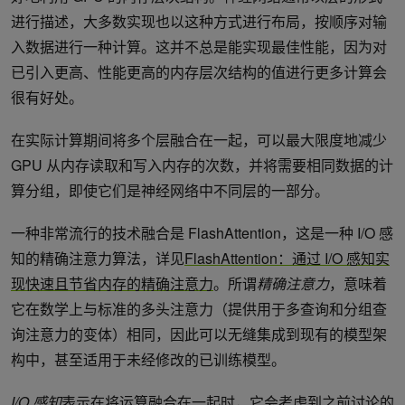
进行描述，大多数实现也以这种方式进行布局，按顺序对输
入数据进行一种计算。这并不总是能实现最佳性能，因为对
已引入更高、性能更高的内存层次结构的值进行更多计算会
很有好处。
在实际计算期间将多个层融合在一起，可以最大限度地减少
GPU 从内存读取和写入内存的次数，并将需要相同数据的计
算分组，即使它们是神经网络中不同层的一部分。
一种非常流行的技术融合是 FlashAttention，这是一种 I/O 感
知的精确注意力算法，详见
FlashAttention：通过 I/O 感知实
现快速且节省内存的精确注意力
。所谓
精确注意力
，意味着
它在数学上与标准的多头注意力（提供用于多查询和分组查
询注意力的变体）相同，因此可以无缝集成到现有的模型架
构中，甚至适用于未经修改的已训练模型。
I/O 感知
表示在将运算融合在一起时，它会考虑到之前讨论的