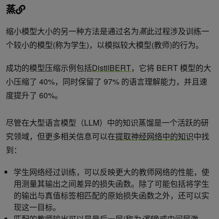
蒸
缩小模型大小的另一种方法是通过名为
蒸
此过程涉及训练一
个较小的模型(称为学生)，以模拟较大模型(教师)的行为。
成功的模型压缩示例包括
DistilBERT
，它将 BERT 模型的大
小压缩了 40%，同时保留了 97% 的语言理解能力，并且速
度提升了 60%。
尽管在大型语言模型（LLM）中的知识蒸馏是一个活跃的研
究领域，但更多相关信息可以在
提取神经网络中的知识
中找
到：
学生网络经过训练，可以反映更大的教师网络的性能，使
用测量其输出之间差异的损失函数。除了可能包括将学生
的输出与真值标签相匹配的原始损失函数之外，还可以实
现这一目标。
匹配的教师输出可以是最后一层(称为
逻辑
)或中间层激