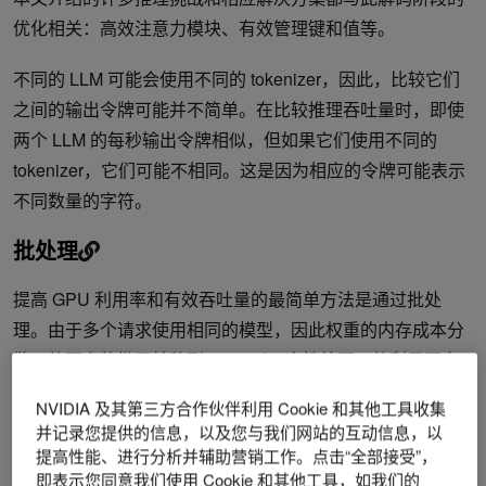
优化相关：高效注意力模块、有效管理键和值等。
不同的 LLM 可能会使用不同的 tokenizer，因此，比较它们
之间的输出令牌可能并不简单。在比较推理吞吐量时，即使
两个 LLM 的每秒输出令牌相似，但如果它们使用不同的
tokenizer，它们可能不相同。这是因为相应的令牌可能表示
不同数量的字符。
批处理
提高 GPU 利用率和有效吞吐量的最简单方法是通过批处
理。由于多个请求使用相同的模型，因此权重的内存成本分
散。将更多的批量转移到 GPU 以一次性处理，将利用更多
的可用计算。
NVIDIA 及其第三方合作伙伴利用 Cookie 和其他工具收集
并记录您提供的信息，以及您与我们网站的互动信息，以
但是，批量大小只能增加到一定的限制，此时它们可能会导
提高性能、进行分析并辅助营销工作。点击“全部接受”，
致内存溢出。为了更好地理解发生这种情况的原因，需要查
即表示您同意我们使用 Cookie 和其他工具，如我们的