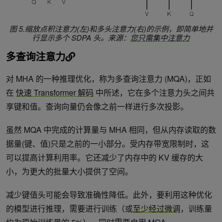
图 5.缩放点积注意力(左)和多头注意力(右)的示例，即简单地并
行显示多个 SDPA 头。来源：
您只需集中注意力
多查询注意力
对 MHA 的一种推理优化，称为多查询注意力 (MQA)，正如
在
快速 Transformer 解码
中所述，它在多个注意力头之间共
享键和值。查询向量仍会像之前一样进行多次投影。
虽然 MQA 中完成的计算量与 MHA 相同，但从内存读取的数
据量(键、值)只是之前的一小部分。受内存带宽限制时，这
可以提高计算利用率。它还减少了内存中的 KV 缓存的大
小，为更大的批量大小提供了空间。
减少键值头可能会导致准确性降低。此外，要利用这种优化
的模型进行推理，需要进行训练（或
至少经过微调
，训练量