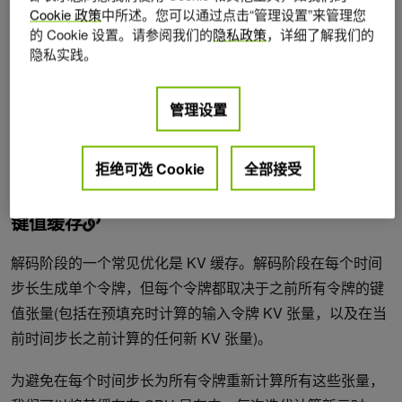
看键值 (KV) 缓存和 LLM 内存要求。
Cookie 政策
中所述。您可以通过点击“管理设置”来管理您
的 Cookie 设置。请参阅我们的
隐私政策
，详细了解我们的
隐私实践。
传统的批处理(也称为静态批处理)次优。这是因为，对于批
量中的每个请求，LLM 可能会生成不同数量的完成令牌，随
后它们的执行时间也不同。因此，批量中的所有请求必须等
管理设置
待最长的请求完成，而生成长度的巨大差异可能会使这种情
况更加严重。有一些方法可以缓解这种情况，例如动态批处
拒绝可选 Cookie
全部接受
理，稍后将讨论这一点。
键值缓存
解码阶段的一个常见优化是 KV 缓存。解码阶段在每个时间
步长生成单个令牌，但每个令牌都取决于之前所有令牌的键
值张量(包括在预填充时计算的输入令牌 KV 张量，以及在当
前时间步长之前计算的任何新 KV 张量)。
为避免在每个时间步长为所有令牌重新计算所有这些张量，