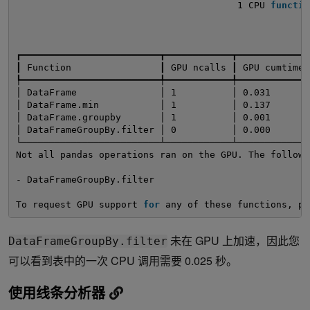
1 CPU 
functio
┏━━━━━━━━━━━━━━━━━━━━━━━━━┳━━━━━━━━━━━━┳━━━━━━━━━━━━━
┃ Function                ┃ GPU ncalls ┃ GPU cumtime 
┡━━━━━━━━━━━━━━━━━━━━━━━━━╇━━━━━━━━━━━━╇━━━━━━━━━━━━━
│ DataFrame               │ 1          │ 0.031       
│ DataFrame.min           │ 1          │ 0.137       
│ DataFrame.groupby       │ 1          │ 0.001       
│ DataFrameGroupBy.filter │ 0          │ 0.000       
└─────────────────────────┴────────────┴─────────────
Not all pandas operations ran on the GPU. The followi
- DataFrameGroupBy.filter
To request GPU support 
for
any of these functions, pl
未在 GPU 上加速，因此您
DataFrameGroupBy.filter
可以看到表中的一次 CPU 调用需要 0.025 秒。
使用线条分析器