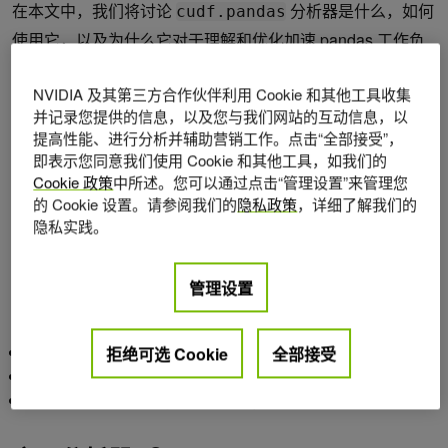
在本文中，我们将讨论
分析器是什么，如何
cudf.pandas
使用它，以及为什么它对于理解和优化加速 pandas 工作负
载至关重要。
NVIDIA 及其第三方合作伙伴利用 Cookie 和其他工具收集
并记录您提供的信息，以及您与我们网站的互动信息，以
cudf.pandas 分析器概述
提高性能、进行分析并辅助营销工作。点击“全部接受”，
即表示您同意我们使用 Cookie 和其他工具，如我们的
Jupyter 和 IPython 中提供的
cudf.pandas.profile
Cookie 政策
中所述。您可以通过点击“管理设置”来管理您
magic 命令是一种分析工具，可实时分析 pandas 式代码。
的 Cookie 设置。请参阅我们的
隐私政策
，详细了解我们的
隐私实践。
启用
扩展后，分析器将报告每个操作的执行
cudf.pandas
设备 (GPU 或 CPU)，并统计特定函数或方法的触发次数。
管理设置
通过捕获这些数据，您可以快速确定以下内容：
哪些操作在 GPU 上完全加速。
拒绝可选 Cookie
全部接受
哪些操作返回到 CPU 上的 pandas。
潜在瓶颈或不必要的数据传输可能潜伏在何处。