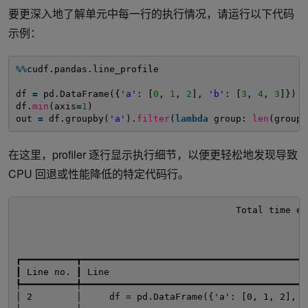
要更深入地了解单元中每一行的执行情况，请运行以下代码
示例：
%
%
cudf.pandas.line_profile
df 
=
pd.DataFrame({
'a'
: [
0
, 
1
, 
2
], 
'b'
: [
3
, 
4
, 
3
]})
df.
min
(axis
=
1
)
out 
=
df.groupby(
'a'
).
filter
(
lambda
group: 
len
(group)
在这里，profiler 逐行显示执行细节，以便更轻松地发现导致
CPU 回退或性能降低的特定代码行。
Total time el
┏━━━━━━━━━━┳━━━━━━━━━━━━━━━━━━━━━━━━━━━━━━━━━━━━━━━━━
┃ Line no. ┃ Line                                    
┡━━━━━━━━━━╇━━━━━━━━━━━━━━━━━━━━━━━━━━━━━━━━━━━━━━━━━
│ 2        │     df = pd.DataFrame({'a': [0, 1, 2], '