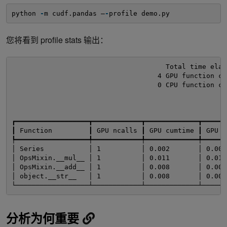
python 
-
m cudf.pandas –
-
profile demo.py
您将看到 profile stats 输出：
Total time elap
4 GPU function ca
0 CPU function ca
S
┏━━━━━━━━━━━━━━━━━━┳━━━━━━━━━━━━┳━━━━━━━━━━━━━┳━━━━━━
┃ Function         ┃ GPU ncalls ┃ GPU cumtime ┃ GPU p
┡━━━━━━━━━━━━━━━━━━╇━━━━━━━━━━━━╇━━━━━━━━━━━━━╇━━━━━━
│ Series           │ 1          │ 0.002       │ 0.002
│ OpsMixin.__mul__ │ 1          │ 0.011       │ 0.011
│ OpsMixin.__add__ │ 1          │ 0.008       │ 0.008
│ object.__str__   │ 1          │ 0.008       │ 0.008
└──────────────────┴────────────┴─────────────┴──────
分析为何重要