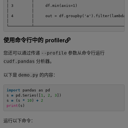
│          │                                         
│ 3        │     df.min(axis=1)                      
│          │                                         
│ 4        │     out = df.groupby('a').filter(lambda 
│          │                                         
└──────────┴─────────────────────────────────────────
使用命令行中的 profiler
您还可以通过传递
参数从命令行运行
--profile
分析器。
cudf.pandas
以下是
的内容：
demo.py
import
pandas as pd
s 
=
pd.Series([
1
, 
2
, 
3
])
s 
=
(s 
*
10
) 
+
2
print
(s)
运行以下命令：