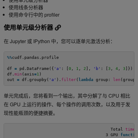
使用线条分析器
使用命令行中的 profiler
使用单元级分析器
在 Jupyter 或 IPython 中，您可以逐单元激活分析：
%
%
cudf.pandas.profile
df 
=
pd.DataFrame({
'a'
: [
0
, 
1
, 
2
], 
'b'
: [
3
, 
4
, 
3
]})
df.
min
(axis
=
1
)
out 
=
df.groupby(
'a'
).
filter
(
lambda
group: 
len
(group)
单元完成后，您将看到一个输出，其中分解了与 CPU 相比
在 GPU 上运行的操作、每个操作的调用次数，以及用于发
现性能瓶颈的便捷摘要。
Total 
time
3 GPU 
functio