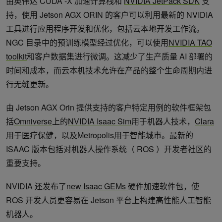
由英伟达 CUDA -X 加速计算栈和
NVIDIA JetPack SDK
支
持，使用 Jetson AGX ORIN 的客户可以利用最新的 NVIDIA
工具进行应用程序开发和优化，包括云本地开发工作流。
NGC 目录中的预训练模型经过优化，可以使用
NVIDIA TAO
toolkit
和客户数据集进行微调。这减少了生产质量 AI 部署的
时间和成本，而云本机技术允许在产品的整个生命周期内进
行无缝更新。
由 Jetson AGX Orin 提供支持的客户特定用例的软件框架包
括
Omniverse
上的
NVIDIA Isaac Sim
用于机器人技术，
Clara
用于医疗保健，以及
Metropolis
用于智能城市。最新的
ISAAC 版本包括对机器人操作系统（ ROS ）开发者社区的
重要支持。
NVIDIA 还发布了
new Isaac GEMs
硬件加速软件包，使
ROS 开发人员更容易在 Jetson 平台上构建高性能人工智能
机器人。