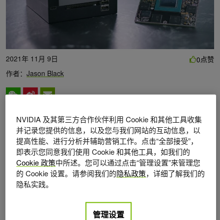
2021年 11月 9日
点赞
0
作者：
Jason Black
NVIDIA 及其第三方合作伙伴利用 Cookie 和其他工具收集
并记录您提供的信息，以及您与我们网站的互动信息，以
在英伟达 GTC 今天宣布了世界上最小、最强大、最节能的人
提高性能、进行分析并辅助营销工作。点击“全部接受”，
工智能、机器人和边缘计算应用的超级计算机。
即表示您同意我们使用 Cookie 和其他工具，如我们的
Cookie 政策
中所述。您可以通过点击“管理设置”来管理您
新的 Jetson 单芯片计算机非常小，你可以把它放在手掌中，
的 Cookie 设置。请参阅我们的
隐私政策
，详细了解我们的
隐私实践。
但它可以提供类似于 GPU 服务器的处理能力。它与
Jetson
AGX Xavier series
保持相同的外形尺寸和引脚兼容性，同时
为用户提供每秒 200 万亿次操作的 6 倍性能。
管理设置