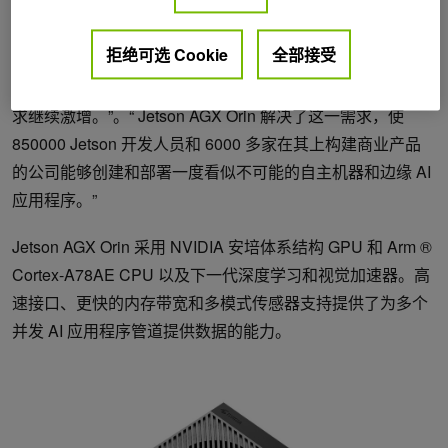
NVIDIA 嵌入式和边缘计算副总裁兼总经理迪普·塔拉（
拒绝可选 Cookie
全部接受
Deepu Talla ）表示：“随着机器人技术和嵌入式计算改变制
造业、零售业、智能城市和其他重要经济部门，对处理的需
求继续激增。”。“ Jetson AGX Orin 解决了这一需求，使
850000 Jetson 开发人员和 6000 多家在其上构建商业产品
的公司能够创建和部署一度看似不可能的自主机器和边缘 AI
应用程序。”
Jetson AGX Orin 采用 NVIDIA 安培体系结构 GPU 和 Arm ®
Cortex-A78AE CPU 以及下一代深度学习和视觉加速器。高
速接口、更快的内存带宽和多模式传感器支持提供了为多个
并发 AI 应用程序管道提供数据的能力。