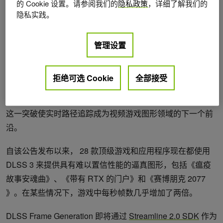
的 Cookie 设置。请参阅我们的
隐私政策
，详细了解我们的
隐私实践。
管理设置
图 1 。 DLSS 3 帧生成后处理流水线
拒绝可选 Cookie
全部接受
DLSS 帧生成是 DLSS 3 中使用 AI 创建全新帧的新性能倍增
器。它由 NVIDIA GeForce 40 系列和光流加速器提供动力。
这一突破使实时路径追踪成为视频游戏图形领域的下一个前
沿。
自该公告发布以来， 28 款顶级游戏和应用程序现在都使用
DLSS 3 来提供具有难以置信性能的逼真图形，包括《瘟疫
故事安魂曲》、《带有 RTX 的门户》和《赛博朋克 2077
》。在某些情况下，游戏中每秒帧数几乎增加了两倍。
DLSS Frame Generation 即将通过
Streamline 2.0 SDK
作为