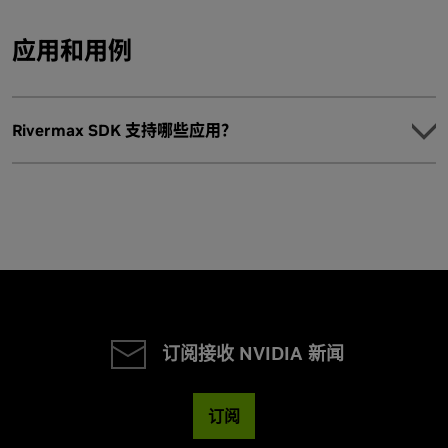
应用和用例
Rivermax SDK 支持哪些应用？
直播：
支持 IP 的电视演播室媒体 (SMPTE ST 2110)
虚拟制作
订阅接收 NVIDIA 新闻
H.264 和 H.265 压缩数据
需要压缩视频流的应用程序，例如基于 SMPTE
ST2110-22 的 JPEG-XS
订阅
专业视听 (专业 AV) ：沉浸式现场演出、沉浸式视频体验