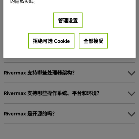
的隐私实践。
Rivermax 支持哪些适配器产品？
管理设置
Rivermax 支持 NVIDIA ConnectX® 网卡 (NIC) 和 NVIDIA
BlueField® 数据处理器 (DPU) 。对于 Windows 操作系统，严格
的时间要求 ( PTP、ST2110) 要求必须使用 BlueField 卡。有关
拒绝可选 Cookie
全部接受
受支持适配器的完整列表，请参阅
NVIDIA Rivermax SDK 页
面
。
Rivermax 支持哪些处理器架构？
Rivermax 支持哪些操作系统、平台和环境？
Rivermax 是开源的吗？