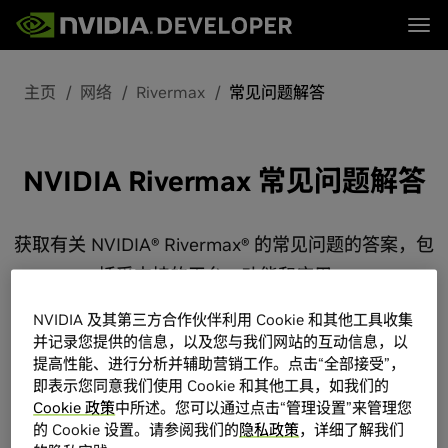
Tog
首页
主题
主页
网络
Rivermax
常见问题解答
博客
平台与工具
论坛
行业
立即加入
论坛 (英文)
资源
文档
下载
NVIDIA Rivermax 常见问题解答
培训
获取有关 NVIDIA® Rivermax® 的常见问题的答案，包
括受支持的平台、功能和应用。
NVIDIA 及其第三方合作伙伴利用 Cookie 和其他工具收集
并记录您提供的信息，以及您与我们网站的互动信息，以
提高性能、进行分析并辅助营销工作。点击“全部接受”，
即表示您同意我们使用 Cookie 和其他工具，如我们的
通用兼容性和架构
Cookie 政策
中所述。您可以通过点击“管理设置”来管理您
的 Cookie 设置。请参阅我们的
隐私政策
，详细了解我们