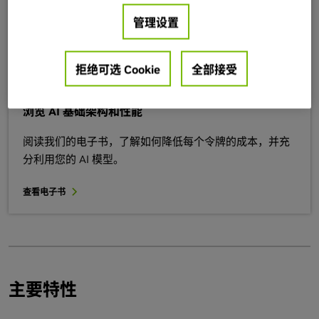
请参阅此开发者和 API 参考分步指南，了解如何开始使用
管理设置
TensorRT。
拒绝可选 Cookie
全部接受
阅读指南
浏览 AI 基础架构和性能
阅读我们的电子书，了解如何降低每个令牌的成本，并充
分利用您的 AI 模型。
查看电子书
主要特性