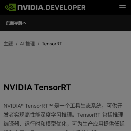
Tog
页面导航
首页
主题
博客
平台与工具
论坛
行业
立即加入
论坛 (英文)
资源
文档
主题
AI 推理
TensorRT
下载
培训
NVIDIA TensorRT
NVIDIA® TensorRT™ 是一个工具生态系统，可供开
发者实现高性能深度学习推理。TensorRT 包括推理
编译器、运行时和模型优化，可为生产应用提供低延