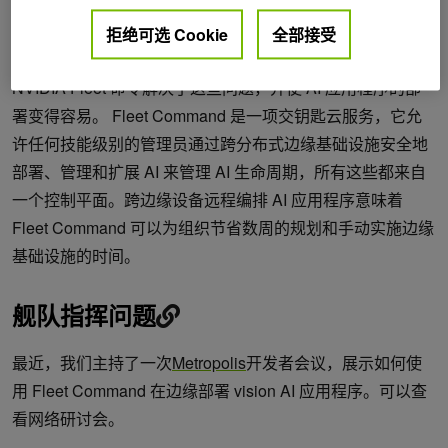
图 1 。人工智能部署的典型时间表从 POC 到规模可能需要数月
拒绝可选 Cookie
全部接受
的时间。
NVIDIA Fleet 命令解决了这些问题，并使 AI 应用程序的部
署变得容易。 Fleet Command 是一项交钥匙云服务，它允
许任何技能级别的管理员通过跨分布式边缘基础设施安全地
部署、管理和扩展 AI 来管理 AI 生命周期，所有这些都来自
一个控制平面。跨边缘设备远程编排 AI 应用程序意味着
Fleet Command 可以为组织节省数周的规划和手动实施边缘
基础设施的时间。
舰队指挥问题
最近，我们主持了一次
Metropolis
开发者会议，展示如何使
用 Fleet Command 在边缘部署 vision AI 应用程序。可以查
看网络研讨会。