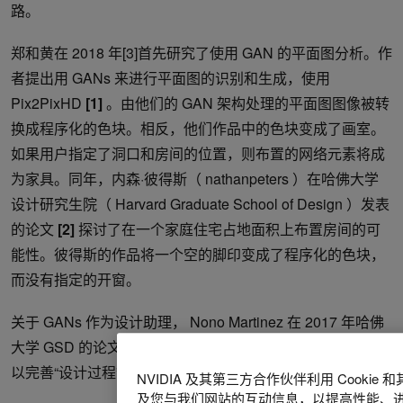
路。
郑和黄在 2018 年[3]首先研究了使用 GAN 的平面图分析。作
者提出用 GANs 来进行平面图的识别和生成，使用
Pix2PixHD
[1]
。由他们的 GAN 架构处理的平面图图像被转
换成程序化的色块。相反，他们作品中的色块变成了画室。
如果用户指定了洞口和房间的位置，则布置的网络元素将成
为家具。同年，内森·彼得斯（ nathanpeters ）在哈佛大学
设计研究生院（ Harvard Graduate School of Design ）发表
的论文
[2]
探讨了在一个家庭住宅占地面积上布置房间的可
能性。彼得斯的作品将一个空的脚印变成了程序化的色块，
而没有指定的开窗。
关于 GANs 作为设计助理， Nono Martinez 在 2017 年哈佛
大学 GSD 的论文
[3]
研究了机器和设计师之间循环的想法，
以完善“设计过程”的概念。
NVIDIA 及其第三方合作伙伴利用 Cook
及您与我们网站的互动信息，以提高性能、进