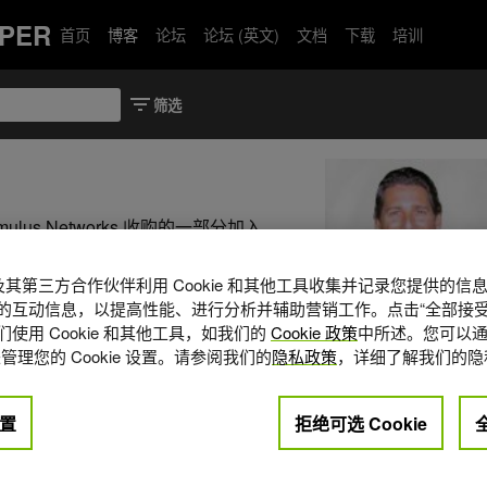
PER
首页
博客
论坛
论坛 (英文)
文档
下载
培训
Cumulus Networks 收购的一部分加入
总监。 Scott 在产品营销和产品管理方
高增长环境下启动新的业务线，包括
A 及其第三方合作伙伴利用 Cookie 和其他工具收集并记录您提供的
Networks 、 Cisco 和 Sun
的互动信息，以提高性能、进行分析并辅助营销工作。点击“全部接受
罗切斯特理工学院获得生物医学计算学士学
使用 Cookie 和其他工具，如我们的
Cookie 政策
中所述。您可以通
管理您的 Cookie 设置。请参阅我们的
隐私政策
，详细了解我们的隐
商管理硕士学位。
one
置
拒绝可选 Cookie
网络安全
1
2024年 6月 10