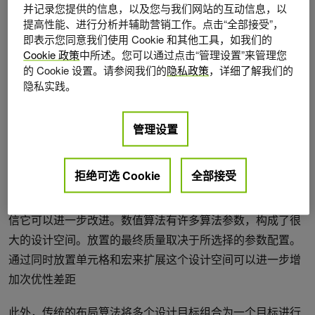
20 GPU 和 200 CPU 用于训练和微调代理的神经网络模型，
并记录您提供的信息，以及您与我们网站的互动信息，以
运行 10 +小时。
提高性能、进行分析并辅助营销工作。点击“全部接受”，
即表示您同意我们使用 Cookie 和其他工具，如我们的
并行放置方法
Cookie 政策
中所述。您可以通过点击“管理设置”来管理您
的 Cookie 设置。请参阅我们的
隐私政策
，详细了解我们的
隐私实践。
或者，同时放置单元格和宏的方法采用混合大小的放置方
法，同时放置宏和标准单元格。
最先进的混合尺寸放置工具
利用数值算法来有效地优化选定的目标，例如导线长度和密
管理设置
度。这些也可能包括拥堵和
timing considerations
在目标函数
中进行数值优化。这种方法已经在商业 EDA 工具中实现。
拒绝可选 Cookie
全部接受
尽管并行单元和宏放置方法取得了有希望的结果，但我们相
信它可以进一步改进。数值算法有许多算法参数，构成了很
大的设计空间。放置的最终质量取决于所选择的参数配置。
通过同时放置单元格和宏来扩展这个设计空间可以进一步增
加次优性差距
此外，传统的布局算法将多个设计目标组合为一个目标进行