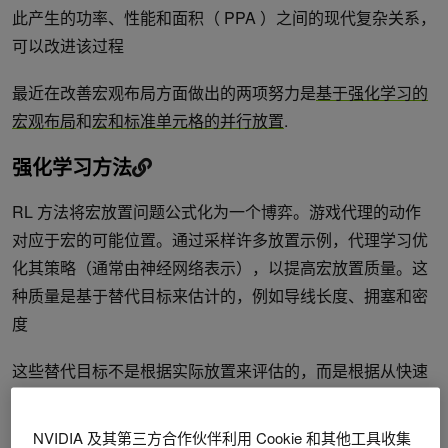
此产生的功率、性能和面积（ PPA ）之间的现代复杂关系，
可以改进该过程
最近在改善宏观布局方面做出的两项努力是
基于强化学习的
宏观布局
和
宏和标准单元格的并行放置
.
强化学习方法
RL 方法将宏放置问题公式化为一个博弈。游戏代理的动作
对应于宏的可能位置。通过采样许多放置示例，代理学习优
化其策略（通常由神经网络表示），以提高宏放置质量。这
种质量是基于替代目标来估计的，例如导线长度、拥塞和密
度
这些替代目标不是根据实际放置来评估的，而是根据从快速
但直接的放置算法获得的标准细胞簇的近似放置来评估，以
保持运行时可管理。 RL 方法需要大量的计算资源。例如，
NVIDIA 及其第三方合作伙伴利用 Cookie 和其他工具收集