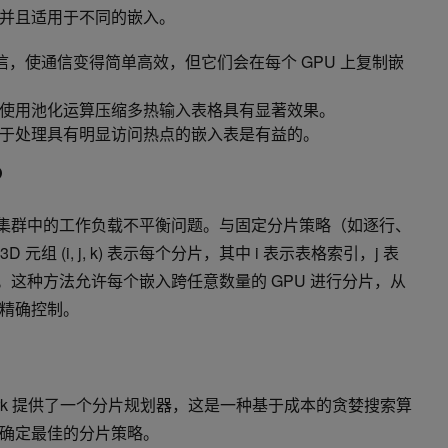
并且适用于不同的嵌入。
信，使通信变得简单高效，但它们会在每个 GPU 上复制嵌
使用池化运算压缩多热输入表格具有显著效果。
于处理具有明显访问热点的嵌入表是有益的。
RB 集群中的工作负载不平衡问题。与固定分片策略（如逐行、
 元组 (i, j, k) 表示每个分片，其中 i 表示表格索引，j 表
。这种方法允许每个嵌入跨任意数量的 GPU 进行分片，从
精确控制。
rk 提供了一个分片规划器，这是一种基于成本的贪婪搜索算
确定最佳的分片策略。