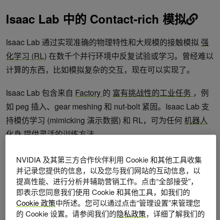
Isaac Lab 中的 Contact-rich 模拟
Isaac Lab 通过实现准确的物理特性和大规模的接触模拟
强
化学习 (RL)
在数千个并行环境中反复试验或学习。曾经难以
计算的东西，比如模拟复杂的交互，现在可以实现了。
Isaac Lab 包含来自
Factory
的
富有挑战性的工业任务
，例
如 peg 插入、gear meshing 和 nut-bolt 紧固。Isaac Lab 支
持模仿学习 (mimicking 演示数据) 和 RL，可为任何
机器人
化身
提供灵活的训练方法。
NVIDIA 及其第三方合作伙伴利用 Cookie 和其他工具收集
并记录您提供的信息，以及您与我们网站的互动信息，以
提高性能、进行分析并辅助营销工作。点击“全部接受”，
即表示您同意我们使用 Cookie 和其他工具，如我们的
Cookie 政策
中所述。您可以通过点击“管理设置”来管理您
的 Cookie 设置。请参阅我们的
隐私政策
，详细了解我们的