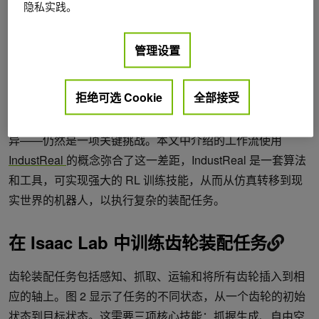
隐私实践。
管理设置
图 1。NVIDIA Isaac Lab 中具有丰富接触的仿真环境
RL 是一种强大而有效的组装问题技术，因为它不需要人类
拒绝可选 Cookie
全部接受
演示，并且对于感知、控制和固定中的错误非常可靠。然
而，现实差距（reality gap）——仿真与现实世界之间的差
异——仍然是一项关键挑战。本文中介绍的工作流使用
IndustReal
的概念弥合了这一差距，IndustReal 是一套算法
和工具，可实现强大的 RL 训练技能，从而从仿真转移到现
实世界的机器人，以执行复杂的装配任务。
在 Isaac Lab 中训练齿轮装配任务
齿轮装配任务包括感知、抓取、运输和将所有齿轮插入到相
应的轴上。图 2 显示了任务的不同状态，从一个齿轮的初始
状态到目标状态。这需要三项核心技能：抓握生成、自由空