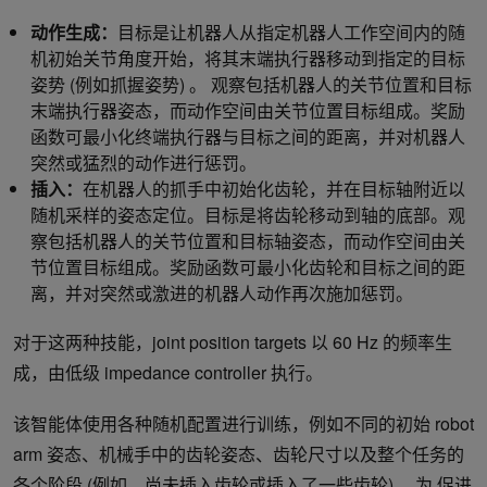
动作生成：
目标是让机器人从指定机器人工作空间内的随
机初始关节角度开始，将其末端执行器移动到指定的目标
姿势 (例如抓握姿势) 。 观察包括机器人的关节位置和目标
末端执行器姿态，而动作空间由关节位置目标组成。奖励
函数可最小化终端执行器与目标之间的距离，并对机器人
突然或猛烈的动作进行惩罚。
插入：
在机器人的抓手中初始化齿轮，并在目标轴附近以
随机采样的姿态定位。目标是将齿轮移动到轴的底部。观
察包括机器人的关节位置和目标轴姿态，而动作空间由关
节位置目标组成。奖励函数可最小化齿轮和目标之间的距
离，并对突然或激进的机器人动作再次施加惩罚。
对于这两种技能，joint position targets 以 60 Hz 的频率生
成，由低级 impedance controller 执行。
该智能体使用各种随机配置进行训练，例如不同的初始 robot
arm 姿态、机械手中的齿轮姿态、齿轮尺寸以及整个任务的
各个阶段 (例如，尚未插入齿轮或插入了一些齿轮) 。为
促进