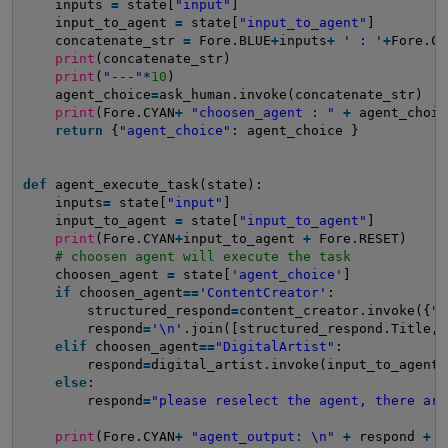
inputs 
=
state[
"input"
]
input_to_agent 
=
state[
"input_to_agent"
]
concatenate_str 
=
Fore.BLUE
+
inputs
+
' : '
+
Fore.CY
print
(concatenate_str)
print
(
"---"
*
10
)  
agent_choice
=
ask_human.invoke(concatenate_str)
print
(Fore.CYAN
+
"choosen_agent : "
+
agent_choic
return
{
"agent_choice"
: agent_choice }
def
agent_execute_task(state):    
inputs
=
state[
"input"
]
input_to_agent 
=
state[
"input_to_agent"
]
print
(Fore.CYAN
+
input_to_agent 
+
Fore.RESET)
# choosen agent will execute the task
choosen_agent 
=
state[
'agent_choice'
]
if
choosen_agent
=
=
'ContentCreator'
:
structured_respond
=
content_creator.invoke({
"p
respond
=
'\n'
.join([structured_respond.Title,s
elif
choosen_agent
=
=
"DigitalArtist"
:
respond
=
digital_artist.invoke(input_to_agent)
else
:
respond
=
"please reselect the agent, there are
print
(Fore.CYAN
+
"agent_output: \n"
+
respond 
+
F