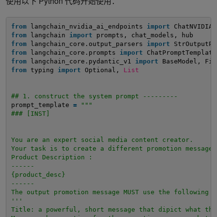
使用以下 Python 代码开始使用：
from
langchain_nvidia_ai_endpoints 
import
ChatNVIDIA
from
langchain 
import
prompts, chat_models, hub
from
langchain_core.output_parsers 
import
StrOutputPa
from
langchain_core.prompts 
import
ChatPromptTemplate
from
langchain_core.pydantic_v1 
import
BaseModel, Fie
from
typing 
import
Optional, 
List
## 1. construct the system prompt ---------
prompt_template 
=
"""
### [INST]
You are an expert social media content creator.
Your task is to create a different promotion message 
Product Description :
------
{product_desc}
------
The output promotion message MUST use the following f
'''
Title: a powerful, short message that dipict what thi