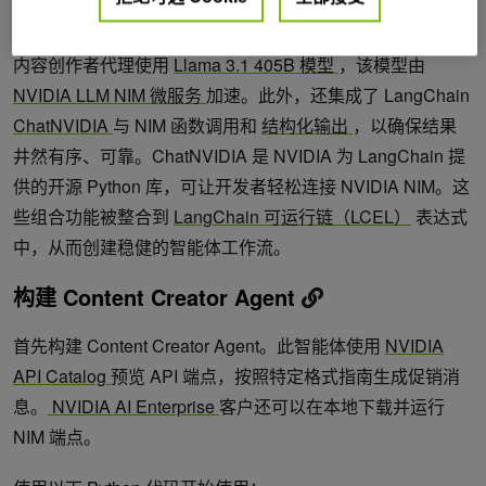
图 1. 人机交互概念架构
内容创作者代理使用
Llama 3.1 405B 模型
，该模型由
NVIDIA LLM NIM 微服务
加速。此外，还集成了 LangChain
ChatNVIDIA
与 NIM 函数调用和
结构化输出
，以确保结果
井然有序、可靠。ChatNVIDIA 是 NVIDIA 为 LangChain 提
供的开源 Python 库，可让开发者轻松连接 NVIDIA NIM。这
些组合功能被整合到
LangChain 可运行链（LCEL）
表达式
中，从而创建稳健的智能体工作流。
构建 Content Creator Agent
首先构建 Content Creator Agent。此智能体使用
NVIDIA
API Catalog
预览 API 端点，按照特定格式指南生成促销消
息。
NVIDIA AI Enterprise
客户还可以在本地下载并运行
NIM 端点。