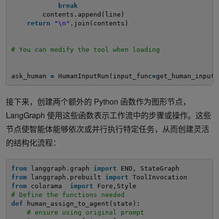
break
contents.append(line)       
return
"\n"
.join(contents)
# You can modify the tool when loading
ask_human 
=
HumanInputRun(input_func
=
get_human_input)
接下来，创建两个额外的 Python 函数作为图形节点，
LangGraph 使用这些函数表示工作流中的步骤或操作。这些
节点使智能体能够依次或并行执行特定任务，从而创建灵活
的结构化流程：
from
langgraph.graph 
import
END, StateGraph
from
langgraph.prebuilt 
import
ToolInvocation
from
colorama  
import
Fore,Style
# Define the functions needed 
def
human_assign_to_agent(state):
# ensure using original prompt 