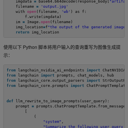
imgdata 
=
base64.b64decode(response_body[
"artifac
filename 
=
'output.jpg'
with 
open
(filename, 
'wb'
) as f:
f.write(imgdata)   
im 
=
Image.
open
(filename)  
img_location
=
f
"the output of the generated image 
return
img_location
使用以下 Python 脚本将用户输入的查询重写为图像生成提
示：
from
langchain_nvidia_ai_endpoints 
import
ChatNVIDIA
from
langchain 
import
prompts, chat_models, hub
from
langchain_core.output_parsers 
import
StrOutputPa
from
langchain_core.prompts 
import
ChatPromptTemplate
def
llm_rewrite_to_image_prompts(user_query):
prompt 
=
prompts.ChatPromptTemplate.from_messages
[
(
"system"
,
"Summarize the following user query i