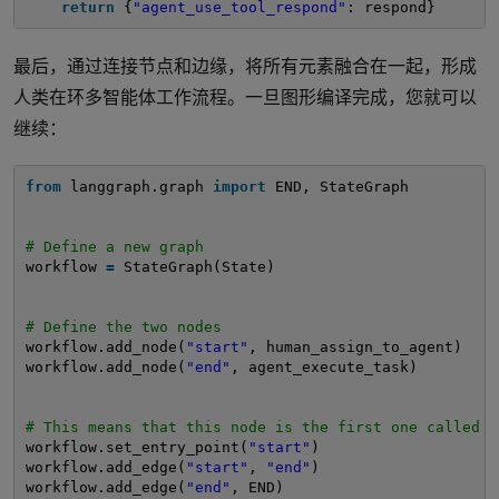
return
{
"agent_use_tool_respond"
: respond} 
最后，通过连接节点和边缘，将所有元素融合在一起，形成
人类在环多智能体工作流程。一旦图形编译完成，您就可以
继续：
from
langgraph.graph 
import
END, StateGraph
# Define a new graph
workflow 
=
StateGraph(State)
# Define the two nodes 
workflow.add_node(
"start"
, human_assign_to_agent)
workflow.add_node(
"end"
, agent_execute_task)
# This means that this node is the first one called
workflow.set_entry_point(
"start"
)
workflow.add_edge(
"start"
, 
"end"
)
workflow.add_edge(
"end"
, END)