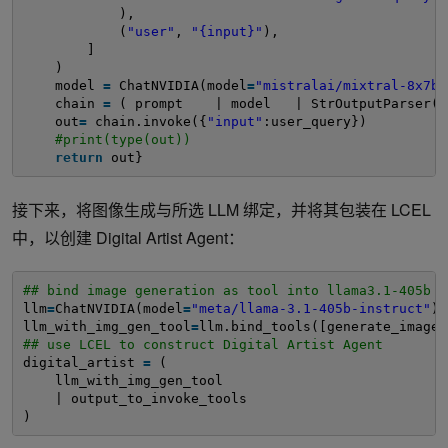
),
(
"user"
, 
"{input}"
),
]
)
model 
=
ChatNVIDIA(model
=
"mistralai/mixtral-8x7b-
chain 
=
( prompt    | model   | StrOutputParser()
out
=
chain.invoke({
"input"
:user_query})
#print(type(out))
return
out}
接下来，将图像生成与所选 LLM 绑定，并将其包装在 LCEL
中，以创建 Digital Artist Agent：
## bind image generation as tool into llama3.1-405b l
llm
=
ChatNVIDIA(model
=
"meta/llama-3.1-405b-instruct"
)
llm_with_img_gen_tool
=
llm.bind_tools([generate_image]
## use LCEL to construct Digital Artist Agent
digital_artist 
=
(
llm_with_img_gen_tool
| output_to_invoke_tools
)