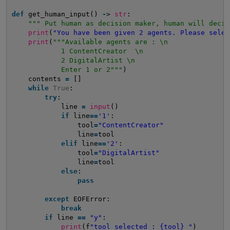
def
get_human_input() 
-
> 
str
:
""" Put human as decision maker, human will decid
print
(
"You have been given 2 agents. Please selec
print
(
"""Available agents are : \n
1 ContentCreator  \n
2 DigitalArtist \n          
Enter 1 or 2"""
)
contents 
=
[]
while
True
:
try
:            
line 
=
input
()
if
line
=
=
'1'
:
tool
=
"ContentCreator"
line
=
tool                
elif
line
=
=
'2'
:
tool
=
"DigitalArtist"
line
=
tool                
else
:
pass
except
EOFError:
break
if
line 
=
=
"y"
:
print
(f
"tool selected : {tool} "
)