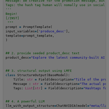
Message: be creative for the promotion message, but m
Tags: the hash tag human will nomally use in social m
'''
Begin!
[/INST]
"""
prompt 
=
PromptTemplate(
input_variables
=
[
'produce_desc'
],
template
=
prompt_template,
)
## 2. provide seeded product_desc text
product_desc
=
"Explore the latest community-built AI m
## 3. structural output using LMFE 
class
StructureOutput(BaseModel):     
Title: 
str
=
Field(description
=
"Title of the prom
Message : 
str
=
Field(description
=
"The actual pro
Tags: 
List
[
str
] 
=
Field(description
=
"Hashtags for
## 4. A powerful LLM 
llm_with_output_structure
=
ChatNVIDIA(model
=
"meta/llam