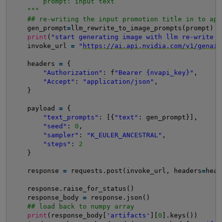
prompt: input text
"""
## re-writing the input promotion title in to app
gen_prompt
=
llm_rewrite_to_image_prompts(prompt)
print
(
"start generating image with llm re-write p
invoke_url 
=
"
https://ai.api.nvidia.com/v1/genai/
headers 
=
{
"Authorization"
: f
"Bearer {nvapi_key}"
,
"Accept"
: 
"application/json"
,
}
payload 
=
{
"text_prompts"
: [{
"text"
: gen_prompt}],
"seed"
: 
0
,
"sampler"
: 
"K_EULER_ANCESTRAL"
,
"steps"
: 
2
}
response 
=
requests.post(invoke_url, headers
=
head
response.raise_for_status()
response_body 
=
response.json()
## load back to numpy array 
print
(response_body[
'artifacts'
][
0
].keys())