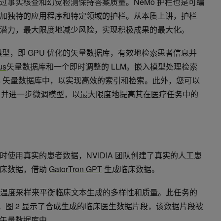
过事实核查和幻觉检测保持答案质量。NeMo 护栏也是可编
加独特的应用程序和特定领域的护栏。从本质上讲，护栏
潜力，最大限度地减少风险，实现积极成果的最大化。
a 嵌入模型，即 GPU 优化的矢量数据库，有效地检索患者信息并
us
矢量数据库和一个即时调整的 LLM。嵌入模型处理检索
vus 矢量数据库中，以实现高效的索引和检索。此外，您可以
M，并进一步微调模型，以最大限度地提高其在医疗任务中的
使用真实的患者数据，NVIDIA 团队创建了真实的人工患
临床数据，借助
GatorTron GPT
生成临床数据。
样）和温度采样来平衡临床文本生成的多样性和质量。此任务的
令牌。图 2 显示了合成生成的临床医生数据片段，该数据片段被
us 矢量数据库中。