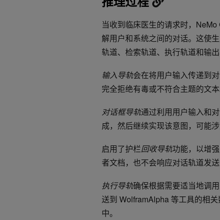
推理过程
当收到临床医生的请求时，NeMo G
解用户和系统之间的对话。这使生
轨道、检索轨道、执行轨道和输出
输入导轨
会在将用户输入传递到对
完全拒绝有毒或不符合主题的文本
对话框导轨
通过利用用户输入和对
成，然后继续实现该意图，可能涉
启用了护栏
回收导轨
功能，以增强
者文档，也不会响应对话轨道发送
执行导轨
确保根据需要适当地调用
送到 WolframAlpha 等
中。