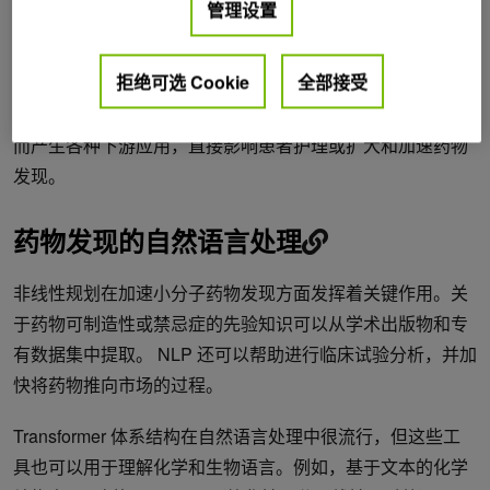
疗保健组织利用相关见解，改善医疗保健服务和患者护理。
管理设置
Transformer
– 基于文本的自然语言处理已成为基于文本的医
拒绝可选 Cookie
全部接受
疗保健工作流性能的范式转变。由于其多功能性， NLP 几乎
可以构建任何专有或公共数据，以 Spark 洞察医疗保健，从
而产生各种下游应用，直接影响患者护理或扩大和加速药物
发现。
药物发现的自然语言处理
非线性规划在加速小分子药物发现方面发挥着关键作用。关
于药物可制造性或禁忌症的先验知识可以从学术出版物和专
有数据集中提取。 NLP 还可以帮助进行临床试验分析，并加
快将药物推向市场的过程。
Transformer 体系结构在自然语言处理中很流行，但这些工
具也可以用于理解化学和生物语言。例如，基于文本的化学