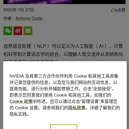
2022年 7月 27日
点赞
0
作者：
Anthony Costa
自然语言处理（ NLP ）可以定义为人工智能（ AI ）、计算
机科学和计算语言学的结合，以理解人类交流并从非结构化
口语或书面材料中提取意义。
在过去几年中，医疗保健的非线性规划用例有所增加，以通
NVIDIA 及其第三方合作伙伴利用 Cookie 和其他工具收集
并记录您提供的信息，以及您与我们网站的互动信息，以
过语言理解和预测分析加快治疗学的发展，提高患者护理质
提高性能、进行分析并辅助营销工作。点击“全部接受”，
量。
即表示您同意我们使用 Cookie 和其他工具，如我们的
Cookie 政策
中所述。您可以通过点击“管理设置”来管理您
医疗保健行业产生大量非结构化数据，但如果不找到以可计
的 Cookie 设置。请参阅我们的
隐私政策
，详细了解我们的
算形式构造和表示该数据的方法，就很难获得见解。开发人
隐私实践。
员需要将非结构化数据转换为结构化数据的工具，以帮助医