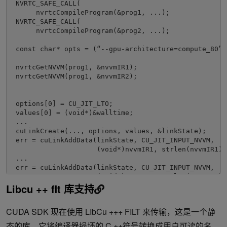
 NVRTC_SAFE_CALL(

      nvrtcCompileProgram(&prog1, ...);

 NVRTC_SAFE_CALL(

      nvrtcCompileProgram(&prog2, ...);

 const char* opts = (“--gpu-architecture=compute_80”, 
 nvrtcGetNVVM(prog1, &nvvmIR1);

 nvrtcGetNVVM(prog1, &nvvmIR2);

 options[0] = CU_JIT_LTO;

 values[0] = (void*)&walltime;

 ...

 cuLinkCreate(..., options, values, &linkState);

 err = cuLinkAddData(linkState, CU_JIT_INPUT_NVVM,

                     (void*)nvvmIR1, strlen(nvvmIR1) +
 ...

 err = cuLinkAddData(linkState, CU_JIT_INPUT_NVVM,

                     (void*)nvvmIR2, strlen(nvvmIR2) +
Libcu ++ flt 库支持
 ...

 cuLinkComplete(linkState, &cubin, &cubinSize);

 ... 
CUDA SDK 现在使用 LIbCu +++ FILT 来传输，这是一个静
态的库，它将编译器损坏的 C ++符号转换成用户可读的名