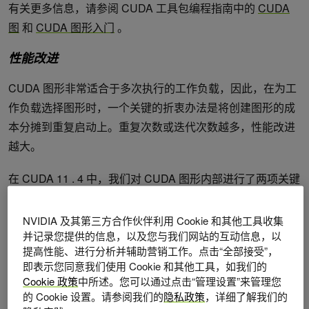
有关更多信息，请参阅 CUDA 工具包编程指南中的
CUDA
图
和
CUDA 图形入门
。
性能改进
CUDA 图形非常适合于多次执行的工作负载，因此，在为工
作负载选择图形时，一个关键的折衷办法是将创建图形的成
本分摊到重复启动上。重复次数或迭代次数越多，性能改进
越大。
在 CUDA 11 . 4 中，我们对 CUDA 图形内部进行了两项关键
更改，进一步提高了启动性能。 CUDA 图形已经避开了流，
以实现更低的延迟运行时执行。我们对此进行了扩展，甚至
NVIDIA 及其第三方合作伙伴利用 Cookie 和其他工具收集
在启动阶段也绕过了流，将图形作为单个工作块直接提交给
并记录您提供的信息，以及您与我们网站的互动信息，以
提高性能、进行分析并辅助营销工作。点击“全部接受”，
硬件。对于单线程和多线程应用程序，我们已经看到了这些
即表示您同意我们使用 Cookie 和其他工具，如我们的
主机改进带来的良好性能提升。
Cookie 政策
中所述。您可以通过点击“管理设置”来管理您
的 Cookie 设置。请参阅我们的
隐私政策
，详细了解我们的
图 1 显示了重新启动不同图形模式的启动延迟的相对改进。