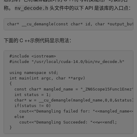
称。
头文件中的以下 API 是该库的入口点：
nv_decode.h
char* __cu_demangle(const char* id, char *output_buff
下面的 C ++示例代码显示用法：
 #include <iostream>

 #include "/usr/local/cuda-14.0/bin/nv_decode.h"

 using namespace std;

 int main(int argc, char **argv)

 {

   const char* mangled_name = "_ZN6Scope15Func1Enez";

   int status = 1;

   char* w = __cu_demangle(mangled_name,0,0,&status);

   if(status != 0)

     cout<<"Demangling failed for: "<<mangled_name<<e
   else

     cout<<"Demangling Succeeded: "<<w<<endl;

 } 