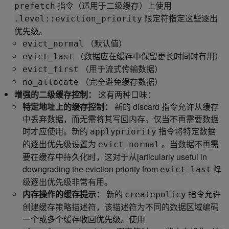
指令（适用于二级缓存）上使用
prefetch
限定符指定这些逐出
.level::eviction_priority
优先级。
（默认值）
evict_normal
（数据应在缓存中保留更长时间时有用）
evict_last
（用于流式传输数据）
evict_first
（完全避免缓存数据）
no_allocate
增强的二级缓存控制：
这有两种口味：
特定地址上的缓存控制：
新的 discard 指令允许从缓存
中丢弃数据，而无需将其写回内存。仅当不再需要数据
时才应使用。新的
指令将特定数据
applypriority
的逐出优先级设置为
。当数据不再需
evict_normal
要在缓存中持久化时，这对于从[articularly useful in
downgrading the eviction priority from
降
evict_last
级逐出优先级非常有用。
内存操作的缓存提示：
新的
指令允许
createpolicy
创建缓存策略描述符，该描述符为不同的数据区域编码
一个或多个缓存收回优先级。使用