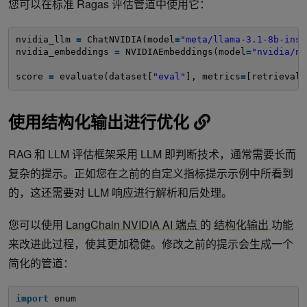
您可以在标准 Ragas 评估管道中使用它：
nvidia_llm 
=
ChatNVIDIA(model
=
"meta/llama-3.1-8b-inst
nvidia_embeddings 
=
NVIDIAEmbeddings(model
=
"nvidia/nv
score 
=
evaluate(dataset[
"eval"
], metrics
=
[retrieval_
使用结构化输出进行优化
RAG 和 LLM 评估框架采用 LLM 即判断技术，通常需要长而
复杂的提示。正如您在之前的自定义指标提示示例中所看到
的，这还需要对 LLM 响应进行解析和后处理。
您可以使用
LangChain NVIDIA AI 端点
的
结构化输出
功能
来改进此过程，使其更加稳健。修改之前的提示会生成一个
简化的管道：
import
enum