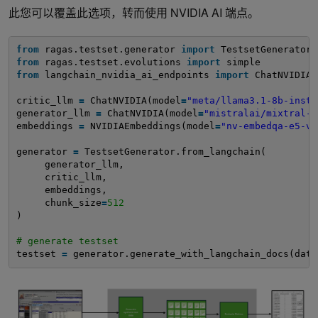
此您可以覆盖此选项，转而使用 NVIDIA AI 端点。
from
ragas.testset.generator 
import
TestsetGenerator
from
ragas.testset.evolutions 
import
simple
from
langchain_nvidia_ai_endpoints 
import
ChatNVIDIA,
critic_llm 
=
ChatNVIDIA(model
=
"meta/llama3.1-8b-instr
generator_llm 
=
ChatNVIDIA(model
=
"mistralai/mixtral-8
embeddings 
=
NVIDIAEmbeddings(model
=
"nv-embedqa-e5-v5
generator 
=
TestsetGenerator.from_langchain(
generator_llm,
critic_llm,
embeddings,
chunk_size
=
512
)
# generate testset
testset 
=
generator.generate_with_langchain_docs(data