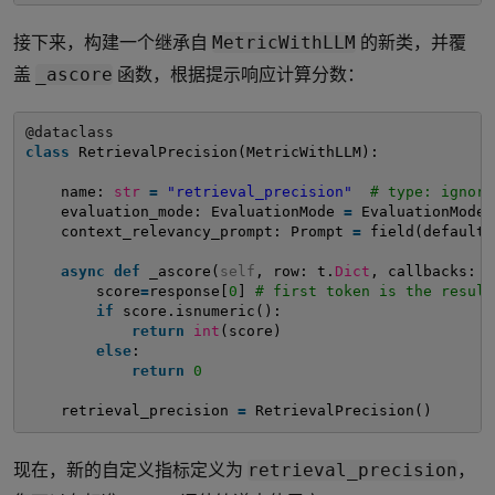
接下来，构建一个继承自
的新类，并覆
MetricWithLLM
盖
函数，根据提示响应计算分数：
_ascore
@dataclass
class
RetrievalPrecision(MetricWithLLM):
name: 
str
=
"retrieval_precision"
# type: ignore
evaluation_mode: EvaluationMode 
=
EvaluationMode.
context_relevancy_prompt: Prompt 
=
field(default_
async
def
_ascore(
self
, row: t.
Dict
, callbacks: C
score
=
response[
0
] 
# first token is the result
if
score.isnumeric():
return
int
(score)
else
:
return
0
retrieval_precision 
=
RetrievalPrecision()
现在，新的自定义指标定义为
，
retrieval_precision