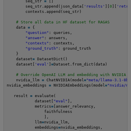
seq_str 
=
[]
seq_str.append(json_data[
'results'
][
0
][
'retri
contexts.append(seq_str)
# Store all data in HF dataset for RAGAS
data 
=
{
"question"
: queries,
"answer"
: answers,
"contexts"
: contexts,
"ground_truth"
: ground_truth
}
dataset
=
DatasetDict()
dataset[
'eval'
]
=
Dataset.from_dict(data)
# Override OpenAI LLM and embedding with NVIDIA A
nvidia_llm 
=
ChatNVIDIA(model
=
"meta/llama-3.1-8b-
nvidia_embeddings 
=
NVIDIAEmbeddings(model
=
"nvidia/nv
result 
=
evaluate(
dataset[
"eval"
],
metrics
=
[answer_relevancy, 
faithfulness
],
llm
=
nvidia_llm,
embeddings
=
nvidia_embeddings,