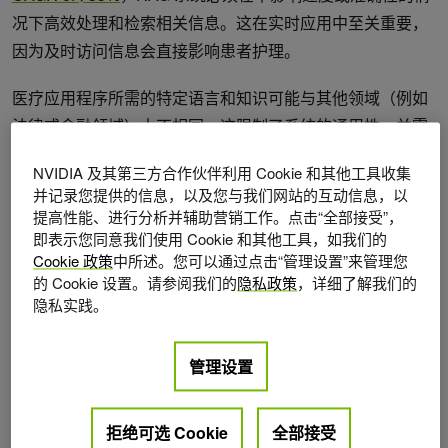
况下高效处理和检索相关信息。这在实时应用中至关重要，
因为及时访问信息会直接影响患者护理。
医疗应用程序所需的特定语言和知识可能与其他领域（例如
法律或金融领域）大不相同，这限制了系统的通用性，并需
要对特定领域进行调整。
NVIDIA 及其第三方合作伙伴利用 Cookie 和其他工具收集
并记录您提供的信息，以及您与我们网站的互动信息，以
另一个关键挑战是缺乏医疗 RAG 基准，以及该领域通用的
提高性能、进行分析并辅助营销工作。点击“全部接受”，
评估指标不足。缺乏基准需要根据医疗文本和健康记录生成
即表示您同意我们使用 Cookie 和其他工具，如我们的
合成测试和真实数据。
Cookie 政策
中所述。您可以通过点击“管理设置”来管理您
的 Cookie 设置。请参阅我们的
隐私政策
，详细了解我们的
BLEU 或 ROUGE 等传统指标专注于文本相似性，无法充分
隐私实践。
捕捉 RAG 系统的细微性能。这些指标通常无法反映生成内
容的事实准确性和上下文相关性，而事实准确性和上下文相
管理设置
关性在医疗应用中至关重要。
拒绝可选 Cookie
全部接受
最后，评估 RAG 系统还需要独立地评估检索和生成组件，