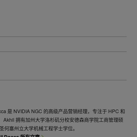
Docca 是 NVIDIA NGC 的高级产品营销经理，专注于 HPC 和
器。 Akhil 拥有加州大学洛杉矶分校安德森商学院工商管理硕
圣何塞州立大学机械工程学士学位。
il Docca 所有文章