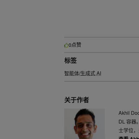
点赞
0
标签
智能体/生成式 AI
关于作者
Akhil 
DL 容
士学位，
查看 Akh