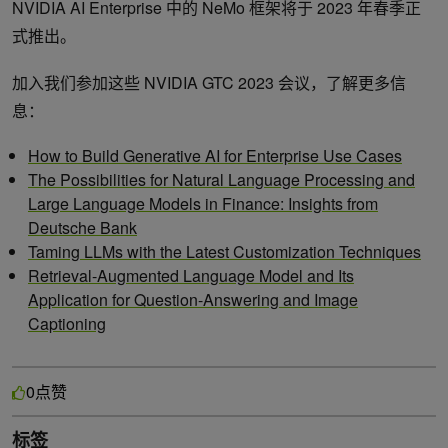
NVIDIA AI Enterprise 中的 NeMo 框架将于 2023 年春季正
式推出。
加入我们参加这些 NVIDIA GTC 2023 会议，了解更多信
息：
How to Build Generative AI for Enterprise Use Cases
The Possibilities for Natural Language Processing and
Large Language Models in Finance: Insights from
Deutsche Bank
Taming LLMs with the Latest Customization Techniques
Retrieval-Augmented Language Model and Its
Application for Question-Answering and Image
Captioning
点赞
0
标签