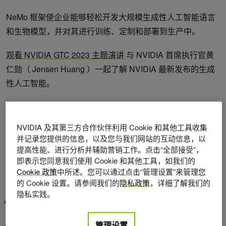
NeMo 框架使企业能够轻松开发大规模生成性人工智能语言
和生物模型，并对其进行训练、定制和部署到生产中。
观看 NVIDIA GTC 2023 主题演讲
与 NVIDIA 首席执行官黄
仁勋（ Jensen Huang ）一起了解 NVIDIA 最新发布的生成
性人工智能。
NVIDIA NeMo 服务
NVIDIA 及其第三方合作伙伴利用 Cookie 和其他工具收集
NVIDIA 宣布推出
NeMo
，这是一项用于企业超个性化和大
并记录您提供的信息，以及您与我们网站的互动信息，以
提高性能、进行分析并辅助营销工作。点击“全部接受”，
规模部署智能
large language models
（ LLM ）的云服务。
即表示您同意我们使用 Cookie 和其他工具，如我们的
Apply for early access to NeMo service
，并查看下面包含的
Cookie 政策
中所述。您可以通过点击“管理设置”来管理您
内容。
的 Cookie 设置。请参阅我们的
隐私政策
，详细了解我们的
隐私实践。
三种新的
NVIDIA-built foundation models
，可满足应用程
序所需的复杂性和延迟
管理设置