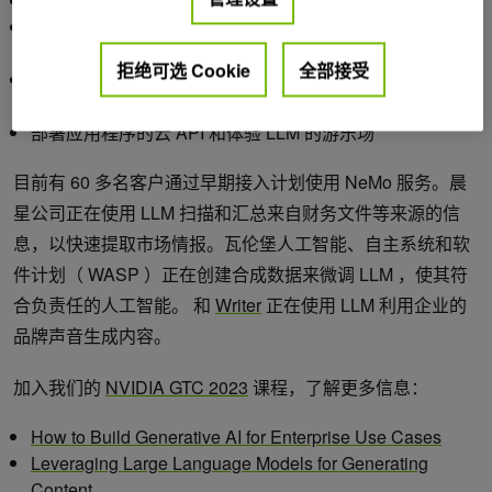
一个新的社区构建模型，支持超过 101 种语言
一种新的 Inform 功能，将专有知识源与生成的预训练模型
连接起来，用实时信息对人工智能进行编码
拒绝可选 Cookie
全部接受
定制技术，如 p 调谐和人工反馈强化学习（ RLHF ），以
定义操作领域，增加专业技能，并不断使应用程序更智能
部署应用程序的云 API 和体验 LLM 的游乐场
目前有 60 多名客户通过早期接入计划使用 NeMo 服务。晨
星公司正在使用 LLM 扫描和汇总来自财务文件等来源的信
息，以快速提取市场情报。瓦伦堡人工智能、自主系统和软
件计划（ WASP ）正在创建合成数据来微调 LLM ，使其符
合负责任的人工智能。 和
Writer
正在使用 LLM 利用企业的
品牌声音生成内容。
加入我们的
NVIDIA GTC 2023
课程，了解更多信息：
How to Build Generative AI for Enterprise Use Cases
Leveraging Large Language Models for Generating
Content