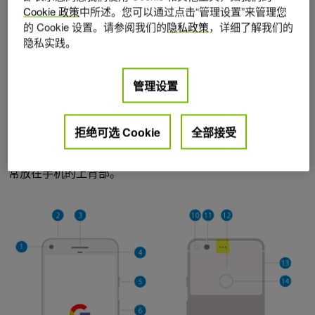
Cookie 政策
中所述。您可以通过点击“管理设置”来管理您
10 年前的手机通话体验相当糟糕。一些移动电话仍然如此；
的 Cookie 设置。请参阅我们的
隐私政策
，详细了解我们的
然而，更现代的手机配备了多个麦克风（ mic ），这有助于
隐私实践。
在通话时抑制环境噪音。
管理设置
如图 2 所示，当前一代手机包括两个或两个以上的麦克风，
最新的 iPhone 有 4 个。第一个麦克风放在手机的前底部，
拒绝可选 Cookie
全部接受
最靠近用户说话时的嘴，直接捕捉用户的声音。手机设计师
将第二个麦克风放置在离第一个麦克风尽可能远的地方，通
常放在手机的上背部。