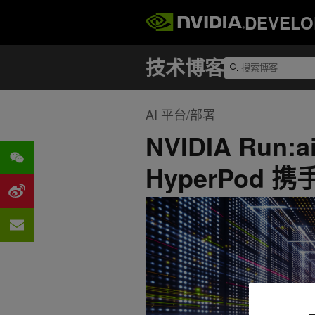
DEVELO
AI 平台/部署
NVIDIA Run:a
HyperPod 