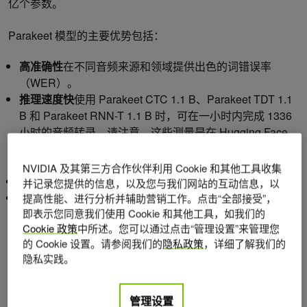
亿个参数。
Parakeet 模型的主要优势包括：
高准确性
在不同音频来源和领域提供出色的词错误率
（WER）。
推理速度快
使用 Parakeet CTC 1.1 B、Parakeet TDT 1.1
B 和 Parakeet RNN-T 1.1 B 时，可在一小时内完成 1336
小时的音频转录。请注意，这些测量是在 Hugging Face
排行榜评估之外，使用额外的算法和 CUDA 级优化进行
的。
NVIDIA 及其第三方合作伙伴利用 Cookie 和其他工具收集
出色的噪音鲁棒性
到背景语音和非语音片段。
并记录您提供的信息，以及您与我们网站的互动信息，以
无缝集成和自定义：
由于模型提供了即用型的预训练检查
提高性能、进行分析并辅助营销工作。点击“全部接受”，
即表示您同意我们使用 Cookie 和其他工具，如我们的
点，因此可以轻松地部署推理和微调任务。
Cookie 政策
中所述。您可以通过点击“管理设置”来管理您
的 Cookie 设置。请参阅我们的
隐私政策
，详细了解我们的
Parakeet CTC 和 RNNT 模型的有效性在于使用快速变形器
隐私实践。
(FC) 编码器、递归神经网络传感器 (RNNT) 和连接主义时序
分类 (CTC) 解码器进行端到端训练。有关更多详细信息，请
管理设置
参阅
研究用于长格式音频转录的端到端 ASR 架构
和
具有线