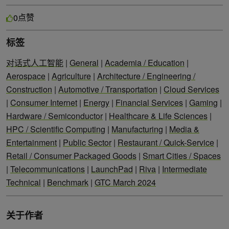
点赞
0
标签
对话式人工智能
|
General
|
Academia / Education
|
Aerospace
|
Agriculture
|
Architecture / Engineering /
Construction
|
Automotive / Transportation
|
Cloud Services
|
Consumer Internet
|
Energy
|
Financial Services
|
Gaming
|
Hardware / Semiconductor
|
Healthcare & Life Sciences
|
HPC / Scientific Computing
|
Manufacturing
|
Media &
Entertainment
|
Public Sector
|
Restaurant / Quick-Service
|
Retail / Consumer Packaged Goods
|
Smart Cities / Spaces
|
Telecommunications
|
LaunchPad
|
Riva
|
Intermediate
Technical
|
Benchmark
|
GTC March 2024
关于作者