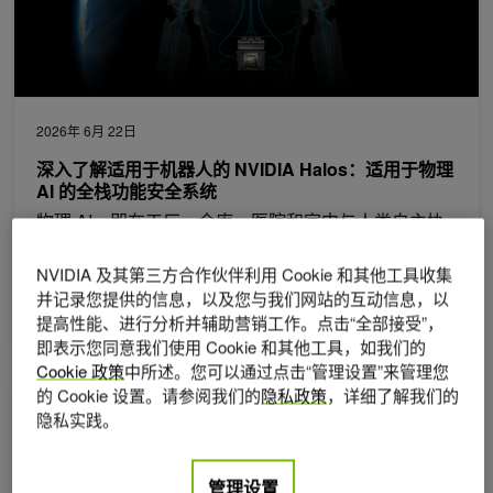
2026年 6月 22日
深入了解适用于机器人的 NVIDIA Halos：适用于物理
AI 的全栈功能安全系统
物理 AI—即在工厂、仓库、医院和家中与人类自主协
作的机器人——的到来比大多数人预期的要快。随着
空间变得越来越非结构化，机器人走出牢笼，
NVIDIA 及其第三方合作伙伴利用 Cookie 和其他工具收集
并记录您提供的信息，以及您与我们网站的互动信息，以
4 MIN READ
提高性能、进行分析并辅助营销工作。点击“全部接受”，
即表示您同意我们使用 Cookie 和其他工具，如我们的
Cookie 政策
中所述。您可以通过点击“管理设置”来管理您
的 Cookie 设置。请参阅我们的
隐私政策
，详细了解我们的
使用全卷积网络在 Transformer 模型中模拟注意力机制
隐私实践。
管理设置