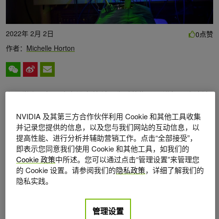
2022年 2月 2日
点赞
0
作者：
Michelle Horton
在医学上，机器人在没有外科医生手的指导下进行了腹腔镜
手术。最近发表在
Science Robotics
上的
研究
概述了智能
NVIDIA 及其第三方合作伙伴利用 Cookie 和其他工具收集
组织自主机器人（ STAR ）增强版的设计，该机器人在猪的
并记录您提供的信息，以及您与我们网站的互动信息，以
软组织上完成了具有挑战性的任务。这项成就标志着全自动
提高性能、进行分析并辅助营销工作。点击“全部接受”，
即表示您同意我们使用 Cookie 和其他工具，如我们的
机器人手术的一个里程碑。
Cookie 政策
中所述。您可以通过点击“管理设置”来管理您
的 Cookie 设置。请参阅我们的
隐私政策
，详细了解我们的
“我们的发现表明，我们可以自动化手术中最复杂、最微妙的
隐私实践。
任务之一：重新连接肠的两端。这颗星星在四只动物身上进
行了这一手术，其结果明显优于人类进行同样的手术，”
管理设置
Axel Krieger
，约翰·霍普金斯大学惠汀工程学院机械工程高