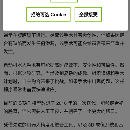
级作者兼助理教授在一份
发布
报告中说。
拒绝可选 Cookie
全部接受
在腹腔镜手术中，外科医生使用小切口和摄像头在腹部或骨
盆进行手术。连接两个管状结构（如血管或肠道）的吻合术
通常在腹腔镜下进行。尽管该手术具有微创性，但如果因缝
合有缺陷而发生任何渗漏，该手术可能会给患者带来严重并
发症。
自动机器人手术有可能提高医疗效率、安全性和可靠性。然
而，根据这项研究，当涉及到复杂的成像、组织追踪和手术
计划时，自主吻合带来了挑战。如果手术中出现问题，这些
程序通常也需要快速适应。
目前的 STAR 模型改进了 2016 年的一次迭代，能够缝合猪
的肠道，但它需要人工干预，并创建了一个更大的切口。
凭借先进的机器人精度和缝合工具，以及 3D 成像系统和基