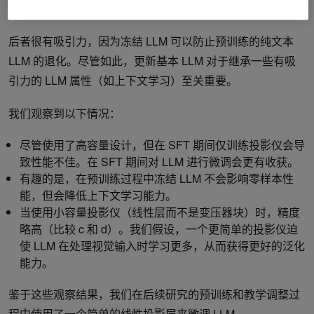
练视觉输入投影仪作为提示调整。
后者很有吸引力，因为冻结 LLM 可以防止预训练的纯文本
LLM 的退化。尽管如此，更新基本 LLM 对于继承一些有吸
引力的 LLM 属性（如上下文学习）至关重要。
我们观察到以下情况：
尽管使用了高容量设计，但在 SFT 期间仅训练投影仪会导
致性能不佳。在 SFT 期间对 LLM 进行微调会更有收获。
有趣的是，在预训练过程中冻结 LLM 不会影响零样本性
能，但会降低上下文学习能力。
当使用小容量投影仪（线性层而不是变压器块）时，精度
略高（比较 c 和 d）。我们假设，一个更简单的投影仪迫
使 LLM 在处理视觉输入时学习更多，从而获得更好的泛化
能力。
鉴于这些观察结果，我们在后续研究的预训练和教学调整过
程中使用了一个简单的线性投影层来微调 LLM。