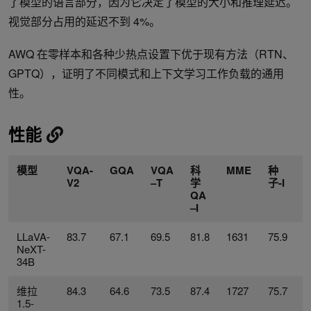
了模型的语言部分，因为它决定了模型的大小和推理延迟。
视觉部分占用的延迟不到 4%。
AWQ 在零样本和各种少热点设置下优于现有方法（RTN、
GPTQ），证明了不同模式和上下文学习工作负载的通用
性。
性能
模型
VQA-
GQA
VQA
科
MME
种
V2
–T
学
子-I
QA
–I
LLaVA-
83.7
67.1
69.5
81.8
1631
75.9
5
NeXT-
34B
维拉
84.3
64.6
73.5
87.4
1727
75.7
5
1.5-