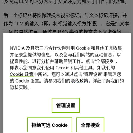
多模式 LLM 可以分为基于交叉注意力和基于自回归的设置。
后一个标记器将图像转换为视觉标记，与文本标记连接，并
作为 LLM 的输入（即，将视觉输入视为外语）。它是纯文本
LLM 的自然扩展，通过与 RAG 类似的视觉嵌入来增强输
入，并且可以处理任意数量的交错图像文本输入。
NVIDIA 及其第三方合作伙伴利用 Cookie 和其他工具收集
因此，由于其灵活性和易于量化/部署，我们将重点放在了自
并记录您提供的信息，以及您与我们网站的互动信息，以
提高性能、进行分析并辅助营销工作。点击“全部接受”，
回归架构上。
即表示您同意我们使用 Cookie 和其他工具，如我们的
Cookie 政策
中所述。您可以通过点击“管理设置”来管理您
图 1 显示自回归 VLM 模型由三个主要组件组成：a
视觉编码
的 Cookie 设置。请参阅我们的
隐私政策
，详细了解我们的
器
、
LLM
和
投影仪
，它们桥接来自两种模态的嵌入。该模型
隐私实践。
可以接受视觉和文本输入，并生成文本输出。
管理设置
解冻 LLM 至关重要
有两种流行的方法可以用视觉输入来增强预训练的纯文本
拒绝可选 Cookie
全部接受
LLM：在视觉输入标记上微调 LLM，或者冻结 LLM 并仅训