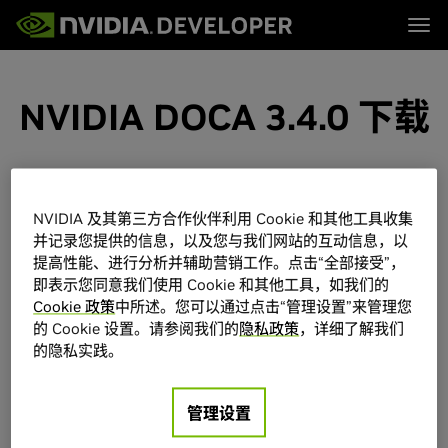
Tog
首页
主题
博客
平台与工具
NVIDIA DOCA 3.4.0 下载
论坛
行业
立即加入
论坛 (英文)
资源
文档
下载
培训
选择
点击如下绿色按钮来选择您所需的平台。页面上仅显示可支持的
NVIDIA 及其第三方合作伙伴利用 Cookie 和其他工具收集
平台。通过下载和使用该软件，表示您已经同意完全遵守
DOCA
并记录您提供的信息，以及您与我们网站的互动信息，以
最终用户许可协议（EULA）
的条款和条件。
提高性能、进行分析并辅助营销工作。点击“全部接受”，
即表示您同意我们使用 Cookie 和其他工具，如我们的
Cookie 政策
中所述。您可以通过点击“管理设置”来管理您
注意：
如果您在 Spectrum‑X 参考架构中使用 BlueField 固件包
的 Cookie 设置。请参阅我们的
隐私政策
，详细了解我们
（FW Bundle）或 DOCA‑Host，请参考
NVIDIA Spectrum-X
的隐私实践。
Validated Solution Stack
页面，查看经批准的产品发布版本和
版本列表。
管理设置
主机或 BlueField