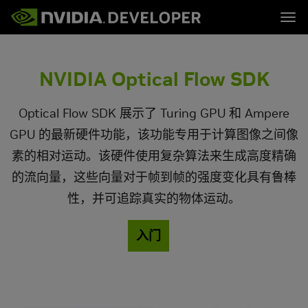
Tog
首页
主题
博客
平台与工具
NVIDIA Optical Flow SDK
论坛
行业
立即加入
论坛 (英文)
资源
文档
下载
Optical Flow SDK 展示了 Turing GPU 和 Ampere
培训
GPU 的最新硬件功能，该功能专用于计算图像之间像
素的相对运动。该硬件使用复杂算法来生成高度精确
的流向量，这些向量对于帧到帧的强度变化具有鲁棒
性，并可追踪真实的物体运动。
入门