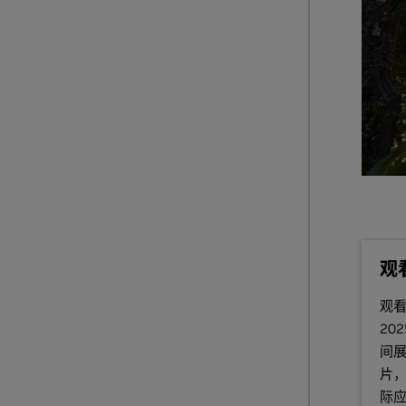
观
观看 
20
间
片，
际