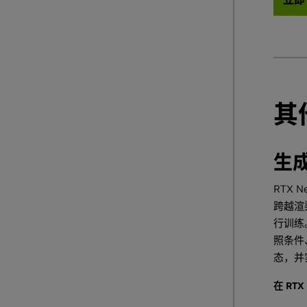
其
生成
RTX 
跨越渲
行训练
照条件
态，并
在 RTX