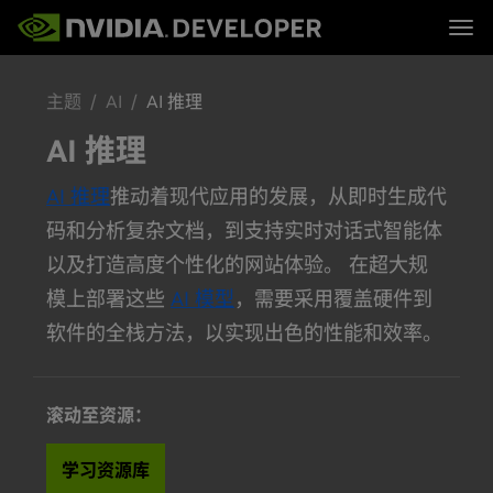
Tog
首页
主题
主题
AI
AI 推理
博客
平台与工具
论坛
行业
立即加入
论坛 (英文)
资源
AI 推理
文档
下载
培训
AI 推理
推动着现代应用的发展，从即时生成代
码和分析复杂文档，到支持实时对话式智能体
以及打造高度个性化的网站体验。 在超大规
模上部署这些
AI 模型
，需要采用覆盖硬件到
软件的全栈方法，以实现出色的性能和效率。
滚动至资源：
学习资源库