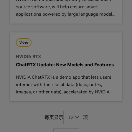
source software, will help ensure smart
applications powered by large language models
(LLMs) are accurate, appropriate, on topic and
secure.
Video
NVIDIA RTX
ChatRTX Update: New Models and Features
NVIDIA ChatRTX is a demo app that lets users
interact with their local data (docs, notes,
images, or other data), accelerated by NVIDIA
RTX-powered Windows PCs and workstations.
每页显示
项