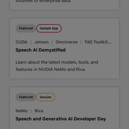
volumes of enterprise data.
Featured
Sample App
CUDA
|
Jetson
|
Omniverse
|
TAO Toolkit
|
Triton
Speech AI Demystified
Learn about the latest models, tools, and
features in NVIDIA NeMo and Riva.
Featured
Session
NeMo
|
Riva
Speech and Generative AI Developer Day