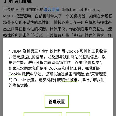
了解 AI 推理
当今的 AI 应用由前沿的
混合专家
（Mixture-of-Experts，
MoE）模型驱动，在部署时带来了一个关键挑战：如何在大规模
场景下实现不妥协的高性能。其核心难点在于用户体验与整体产
出之间存在根本性的权衡。具体来说，你必须在用户交互性（流
畅体验所要求的低延迟）与整体吞吐量（系统可处理的最大工作
负载）之间持续保持平衡。
NVIDIA 及其第三方合作伙伴利用 Cookie 和其他工具收集
有效的 AI 部署不能仅在某一点上实现快速部署，还必须满足各
并记录您提供的信息，以及您与我们网站的互动信息，以
种运营需求。这个完整的性能配置文件由 Pareto Frontier 映
提高性能、进行分析并辅助营销工作。点击“全部接受”，
射。NVIDIA 推理平台旨在跨所有操作点引领这一前沿领域，确
即表示您同意我们使用 Cookie 和其他工具，如我们的
Cookie 政策
中所述。您可以通过点击“管理设置”来管理您
保您可以部署合适的解决方案，以更大限度地提高系统效率，并
的 Cookie 设置。请参阅我们的
隐私政策
，详细了解我们
更大限度地降低每个工作负载的每 token 成本。
的隐私实践。
适用于每位 AI 开发者的 NVIDIA 推理工
管理设置
具