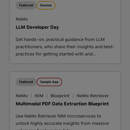
Featured
Session
NeMo
LLM Developer Day
Get hands-on, practical guidance from LLM
practitioners, who share their insights and best-
practices for getting started with and
advancing LLM application development.
Featured
Sample App
NeMo
|
NIM
|
Blueprint
|
NeMo Retriever
Multimodal PDF Data Extraction Blueprint
Use NeMo Retriever NIM microservices to
unlock highly accurate insights from massive