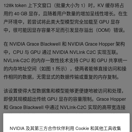
128k token 上下文窗口（批量大小为 1）时，KV 缓存将占
用约 40 GB 显存，且随着用户数量的增加呈线性增长。在生
产环境中，若尝试将此类大型模型完全加载至 GPU 显存
中，很可能因显存容量不足而引发显存溢出（OOM）错误。
在 NVIDIA Grace Blackwell 和 NVIDIA Grace Hopper 架构
中，CPU 与 GPU 通过 NVIDIA NVLink C2C 实现互联。
NVLink-C2C 的内存一致性技术支持 CPU 和 GPU 共享统一
的内存地址空间（如图 1 所示），使两者能够直接访问和操
作相同的数据，无需显式的数据传输或重复的内存复制。
该设置使得大型数据集和模型能够更便捷地被访问和处理，
即使其规模超出传统 GPU 显存的容量限制。Grace Hopper
和 Grace Blackwell 中通过 NVLink-C2C 实现的高带宽连接
与统一内存架构，显著提升了
大语言模型微调
、
KV 缓存卸
载
、推理以及
科学计算
等任务的效率。这种架构不仅支持数
NVIDIA 及其第三方合作伙伴利用 Cookie 和其他工具收集
据在组件间的快速传输，还可在 GPU 显存不足时灵活利用