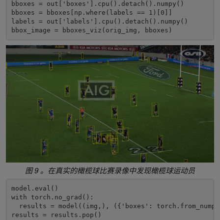
bboxes = out['boxes'].cpu().detach().numpy()

bboxes = bboxes[np.where(labels == 1)[0]]

labels = out['labels'].cpu().detach().numpy()

图 9 。在真实的橄榄球比赛录像中发现橄榄球运动员
model.eval()

with torch.no_grad():

  results = model((img,), ({'boxes': torch.from_numpy
results = results.pop()
