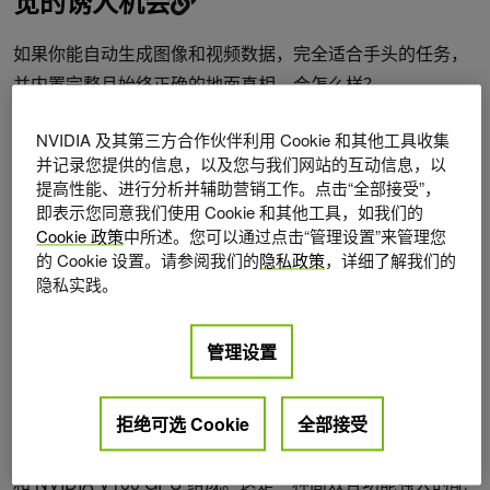
觉的诱人机会
如果你能自动生成图像和视频数据，完全适合手头的任务，
并内置完整且始终正确的地面真相，会怎么样？
在这篇文章中，我们将以足球或橄榄球运动员的 3D 姿势识
NVIDIA 及其第三方合作伙伴利用 Cookie 和其他工具收集
并记录您提供的信息，以及您与我们网站的互动信息，以
别为例，展示我们实现这一目标的尝试。目标是训练人工智
提高性能、进行分析并辅助营销工作。点击“全部接受”，
能模型，以准确识别足球运动员及其姿势，将其作为真实比
即表示您同意我们使用 Cookie 和其他工具，如我们的
赛画面上 3D 空间中的人体关键点。
Cookie 政策
中所述。您可以通过点击“管理设置”来管理您
的 Cookie 设置。请参阅我们的
隐私政策
，详细了解我们的
人工智能模型专门针对使用 SKY ENGINE 人工智能平台和
隐私实践。
NVIDIA RTX 机器生成的人工合成数据进行训练。生成的图
像是完全由 SKY ENGINE 渲染器控制的模拟场景。根据模
管理设置
型的要求，可以提供各种基本事实。
具有 NVIDIA RTX 核心的 SKY ENGINE AI 渲染引擎为深度
拒绝可选 Cookie
全部接受
学习提供基于物理的渲染。异构系统由 NVIDIA Titan RTX
和 NVIDIA V100 GPU 组成。这是一种高效且功能强大的配