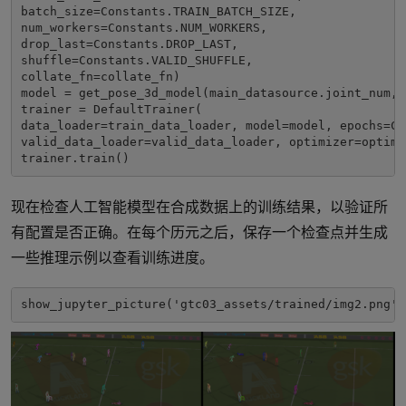
batch_size=Constants.TRAIN_BATCH_SIZE,

num_workers=Constants.NUM_WORKERS,

drop_last=Constants.DROP_LAST,

shuffle=Constants.VALID_SHUFFLE,

collate_fn=collate_fn)

model = get_pose_3d_model(main_datasource.joint_num, 
trainer = DefaultTrainer(

data_loader=train_data_loader, model=model, epochs=Co
valid_data_loader=valid_data_loader, optimizer=optimi
trainer.train()
现在检查人工智能模型在合成数据上的训练结果，以验证所
有配置是否正确。在每个历元之后，保存一个检查点并生成
一些推理示例以查看训练进度。
show_jupyter_picture('gtc03_assets/trained/img2.png')