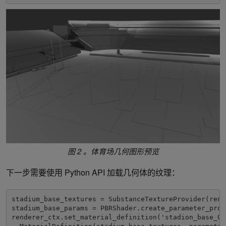
图 2 。体育场几何图形预览
下一步需要使用 Python API 加载几何体的纹理：
stadium_base_textures = SubstanceTextureProvider(rend
stadium_base_params = PBRShader.create_parameter_prov
renderer_ctx.set_material_definition('stadion_base_GEO