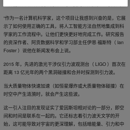
工智能和超级计算机如何加速可重复的、数据驱动的发现。
“作为一名计算机科学家，这个项目让我感到兴奋的是，它展
示了如何使用正确的工具，将人工智能方法自然地集成到科
学家的工作流程中。让他们更快更好地完成工作。研究报告
的资深作者、阿贡数据科学和学习部主任伊恩·福斯特（ Ian
Foster ）说
他在新闻发布会上说。
2015 年，先进的激光干涉仪引力波观测台（ LIGO ）首次在
距离 13 亿光年的两个黑洞碰撞和合并时探测到引力波。
当大质量物体快速加速（如恒星爆炸或大质量物体碰撞）在
时空中产生涟漪时，就会产生这些波。
这一引人注目的发现证实了爱因斯坦相对论的一部分，即空
间和时间是联系在一起的。它还标志着引力波天文学的开
始，这可能导致对宇宙的更深理解，包括暗能量、引力和中