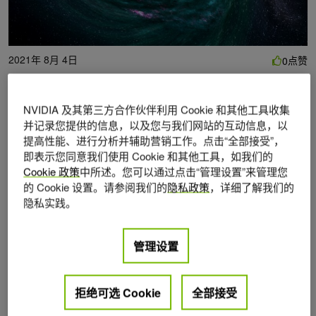
2021年 8月 4日
点赞
0
作者：
Michelle Horton
NVIDIA 及其第三方合作伙伴利用 Cookie 和其他工具收集
并记录您提供的信息，以及您与我们网站的互动信息，以
提高性能、进行分析并辅助营销工作。点击“全部接受”，
多亏了一项新的研究和人工智能，科学家们在宇宙中寻找引
即表示您同意我们使用 Cookie 和其他工具，如我们的
力波的努力才得到了推动。
Cookie 政策
中所述。您可以通过点击“管理设置”来管理您
的 Cookie 设置。请参阅我们的
隐私政策
，详细了解我们的
隐私实践。
The
Research
，最近发表于
自然天文学
，创建了一个可部
署的 AI 框架，用于以比实时快几个数量级的速度检测海量数
管理设置
据中的引力波。
这项工作由阿贡国家实验室、芝加哥大学、厄本那香槟分
拒绝可选 Cookie
全部接受
校、 NVIDIA 和 IBM 公司的科学家组成，这项工作突出了人