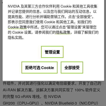
展示了在 AI-RAN 网络上运行的真实 AI 应用。
NVIDIA 及其第三方合作伙伴利用 Cookie 和其他工具收集
并记录您提供的信息，以及您与我们网站的互动信息，以
最重要的是，SoftBank 的目标是在 2026 年商用发布自己的
提高性能、进行分析并辅助营销工作。点击“全部接受”，
AI-RAN 产品，以便在全球部署。
即表示您同意我们使用 Cookie 和其他工具，如我们的
Cookie 政策
中所述。您可以通过点击“管理设置”来管理您
为了帮助其他移动网络运营商立即开始其 AI-RAN 之旅，
的 Cookie 设置。请参阅我们的
隐私政策
，详细了解我们的
SoftBank 还计划提供一个参考套件，其中包括快速轻松地试
隐私实践。
用 AI-RAN 所需的硬件和软件元素。
管理设置
端到端 AI-RAN 解决方案和现场结果
拒绝可选 Cookie
全部接受
SoftBank 通过集成 NVIDIA 和生态系统合作伙伴的硬件和软
件组件，并对其进行强化以满足电信级要求，开发了自己的
AI-RAN 解决方案。该解决方案共同实现了 100% 软件定义
的完整 5G vRAN 堆栈，在 NVIDIA
GH200（CPU+GPU）、NVIDIA Bluefield-3（NIC/DPU）