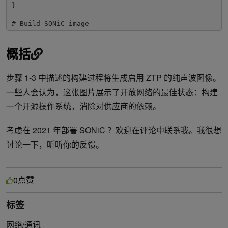
}

# Build SONiC image

function doMake()

{

概括
  LOGFILE="../logs/${BLDDIR}.log"

  echo "time make

SONIC_BUILD_JOBS=24 ${SONIC_OVERRIDE_BUILD_VARS}

步骤 1-3 中描述的构建过程将生成启用 ZTP 的纯声波图像。
target/sonic-mellanox.bin" > "${LOGFILE}"

  time make SONIC_BUILD_JOBS=24 ${SONIC_OVERRIDE_BUIL
一些人会认为，这张图片展示了开放网络的最佳状态：构建
  checkErrors "fail" "${LOGFILE}"

一个开源操作系统，消除对供应商的依赖。
  checkErrors "warning" "${LOGFILE}"

  checkErrors "error" "${LOGFILE}"

}

考虑在 2021 年部署 SONiC ？欢迎在评论中联系我。我很想
#Helper functions end###

讨论一下，听听你的反馈。
cd "${BLDDIR}"

doSetup

doMakeConfig

点赞
0
doMake
标签
网络/通讯