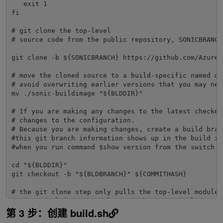
   exit 1

fi

# git clone the top-level

# source code from the public repository, SONICBRANCH=
git clone -b ${SONICBRANCH} https://github.com/Azure/
# move the cloned source to a build-specific named dir
# avoid overwriting earlier versions that you may need
mv ./sonic-buildimage "${BLDDIR}"

# If you are making any changes to the latest checked
# changes to the configuration.

# Because you are making changes, create a build bran
#this git branch information shows up in the build ima
#when you run command $show version from the switch co
cd "${BLDDIR}"

git checkout -b "${BLDBRANCH}" ${COMMITHASH}

# the git clone step only pulls the top-level module.

# the underlying submodules must be recursively

第 3 步：创建 build.sh
# init-ed and updated.
