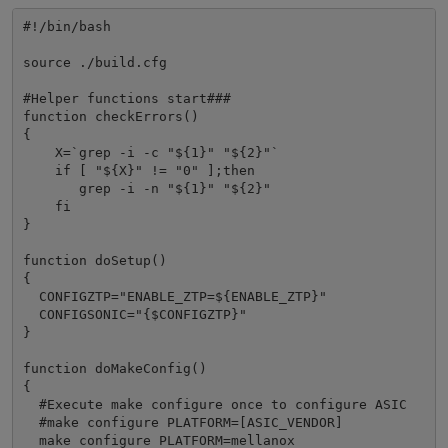
git submodule update --init --recursive

#!/bin/bash

#display the status

source ./build.cfg

echo "${BLDDIR}"

git status | grep branch
#Helper functions start###

function checkErrors()

{

    X=`grep -i -c "${1}" "${2}"`

    if [ "${X}" != "0" ];then

       grep -i -n "${1}" "${2}"

    fi

}

function doSetup()

{

  CONFIGZTP="ENABLE_ZTP=${ENABLE_ZTP}"

  CONFIGSONIC="{$CONFIGZTP}"

}

function doMakeConfig()

{

  #Execute make configure once to configure ASIC

  #make configure PLATFORM=[ASIC_VENDOR]

  make configure PLATFORM=mellanox
