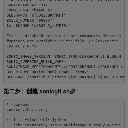
SONICBRANCH=201911

COMMITHASH="bea968b"

BLDBRANCH="${SONICBRANCH}"

BUILD_NUMBER="00005"

let BLDNUM="${BUILD_NUMBER}"

#ZTP is disabled by default per community decision. I
#options are available in the file ./rules/config

ENABLE_ZTP="y"

SONIC_IMAGE_VERSION="SONIC.${SONICBRANCH}.${BLDNUM}-$
SONIC_OVERRIDE_BUILD_VARS='

SONICIMAGE_VERSION=SONIC.${SONICBRANCH}.${BLDNUM}-${C
BUILD_NUMBER=${BLDNUM} ENABLE_ZTP=y'

BLDDIR="./sonic-buildimage_${BLDBRANCH}_${BUILD_NUMBE
第二步：创建 sonicgit.sh
#!/bin/bash

source ./build.cfg

if [ -d "${BLDDIR}" ];then

   echo "directory sonic-buildimage already exists, ab