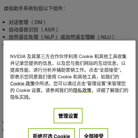
虚拟助手系统包括以下组件：
对话管理（ DM ）
自动语音识别（ ASR ）
自然语言处理（ NLP ）或自然语言理解（ NLU ）
文本到语音（ TTS ）
NVIDIA 及其第三方合作伙伴利用 Cookie 和其他工具收集
NLU 和 DM 组件来自 Rasa ，而 Riva 提供 TTS 和 ASR 功
并记录您提供的信息，以及您与我们网站的互动信息，以
能。
提高性能、进行分析并辅助营销工作。点击“全部接受”，
即表示您同意我们使用 Cookie 和其他工具，如我们的
Rasa 概述
Cookie 政策
中所述。您可以通过点击“管理设置”来管理您
的 Cookie 设置。请参阅我们的
隐私政策
，详细了解我们的
隐私实践。
Rasa 是一个开源的机器学习框架，用于构建基于文本和语
音的 AI 助手。在最基本的层面上，助理必须能够做两件事：
管理设置
理解用户在说什么。
作出相应的反应。
拒绝可选 Cookie
全部接受