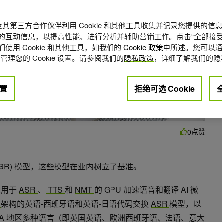
A 及其第三方合作伙伴利用 Cookie 和其他工具收集并记录您提供的
的互动信息，以提高性能、进行分析并辅助营销工作。点击“全部接受
使用 Cookie 和其他工具，如我们的
Cookie 政策
中所述。您可以通
管理您的 Cookie 设置。请参阅我们的
隐私政策
，详细了解我们的隐
置
拒绝可选 Cookie
点赞
0
(ASR) 模型，这些模型在业内树立了基准。
适用于
ASR
、
TTS
和
NMT
的 GPU 加速语音和翻译 AI 微
r
架构的英语-西班牙语和英语-日语代码交换
ASR
模型，以
EA 地区多种语言（即英国英语、欧洲西班牙语、法语、意大