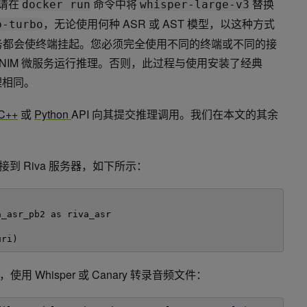
，请在
命令中将
替换
docker run
whisper-large-v3
，无论使用何种 ASR 或 AST 模型，以这种方式
b-turbo
服务都会使终端挂起。您必须完全使用不同的终端或不同的接
nary NIM 微服务运行推理。否则，此过程与使用安装了经典
推理相同。
C++
或
Python
API 向其提交推理调用。我们在本文的其余
并连接到 Riva 服务器，如下所示：
a_asr_pb2 as riva_asr
uri)
Whisper 或 Canary 转录音频文件：