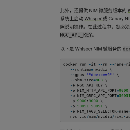
此外，还提供 NIM 微服务版本的
系统上启动
Whisper
或 Canar
照说明操作。在此过程中，您必
。
NGC_API_KEY
以下是 Whisper NIM 微服务的
do
docker run 
-
it 
-
-
rm 
-
-
name
=
r
-
-
runtime
=
nvidia \
-
-
gpus 
'"device=0"'
\
-
-
shm
-
size
=
8GB
\
-
e NGC_API_KEY \
-
e NIM_HTTP_API_PORT
=
9000
-
e NIM_GRPC_API_PORT
=
5005
-
p 
9000
:
9000
\
-
p 
50051
:
50051
\
-
e NIM_TAGS_SELECTOR
=
name
nvcr.io
/
nim
/
nvidia
/
riva
-
a