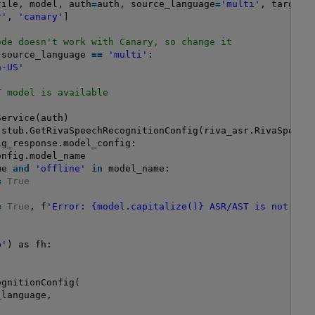
file, model, auth
=
auth, source_language
=
'multi'
, target_
r'
, 
'canary'
]
ode doesn't work with Canary, so change it
source_language 
=
=
'multi'
: 
n-US'
T model is available
Service(auth)
.stub.GetRivaSpeechRecognitionConfig(riva_asr.RivaSpeech
ig_response.model_config: 
onfig.model_name
me 
and
'offline'
in
model_name: 
=
True
=
True
, f
'Error: {model.capitalize()} ASR/AST is not ava
 
b'
) as fh:
ognitionConfig(
_language,