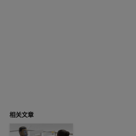
language
=
None
, print_full_response
=
False
):
RecognitionConfigRequest())
ilable'
相关文章
NVIDIA 语音 AI 模型实现业界领先的准确性和性能