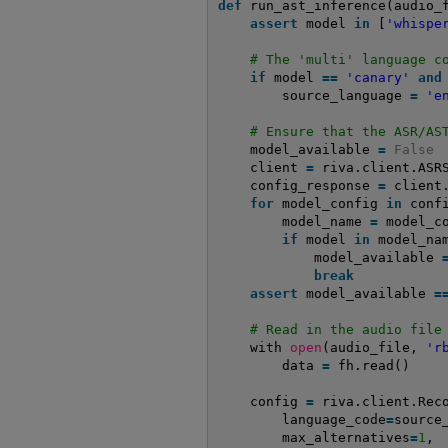
def
run_ast_inference(audio_
assert
model 
in
[
'whispe
# The 'multi' language c
if
model 
=
=
'canary'
and
source_language 
=
'e
# Ensure that the ASR/AS
model_available 
=
False
client 
=
riva.client.ASR
config_response 
=
client
for
model_config 
in
conf
model_name 
=
model_c
if
model 
in
model_na
model_available 
break
assert
model_available 
=
# Read in the audio file
with 
open
(audio_file, 
'r
data 
=
fh.read()
config 
=
riva.client.Rec
language_code
=
source
max_alternatives
=
1
,