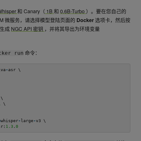
Whisper
和 Canary（
1B
和
0.6B-Turbo
）。要在您自己的
y NIM 微服务，请选择模型登陆页面的
Docker
选项卡，然后按
须生成
NGC API 密钥
，并将其导出为环境变量
命令：
cker run
iva
-
asr \
\
1
\
=
whisper
-
large
-
v3 \
sr:
1.3
.
0