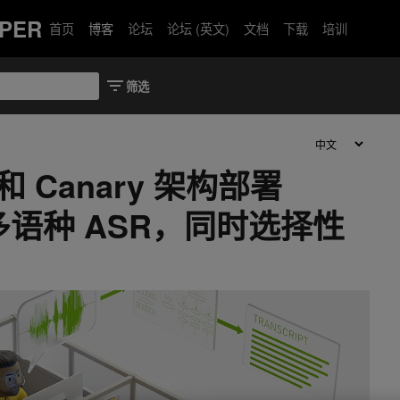
PER
首页
博客
论坛
论坛 (英文)
文档
下载
培训
 和 Canary 架构部署
va 多语种 ASR，同时选择性