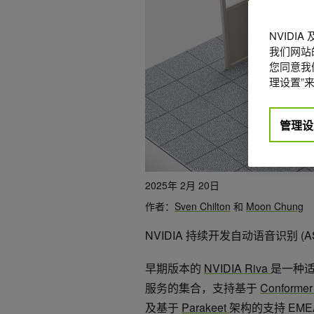
NVIDI
我们网站
您同意我们
理设置”来
管理设
2025年 2月 20日
作者：
Sven Chilton
和
Moon Chung
NVIDIA 持续开发自动语音识别 
早期版本的
NVIDIA Riva
是一种
服务的集合，支持基于
Conforme
及基于
Parakeet
架构的支持 EM