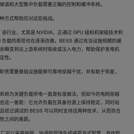
坡道和大型集中负载需要正确的控制和缓冲系统。
多种方式帮助应对这些挑战。
该行业，尤其是 NVIDIA，正通过 GPU 级和机架级技术积
I 负载的表现也在逐渐改善。BESS 通过充当设施规模的缓
余瞬变到达上游系统时吸收或注入电力，帮助保护发电机
定性。
职责需要基础设施能够可靠地穿越干扰，并有助于恢复，
系统为关键负载供电一直是标准做法，但如今的电网穿越
于弥合这一差距：它允许负载在其备份源上保持稳定，同时站
经过调试的 BESS 可以同时支持这两种技术，从而弥合
性之间的差距。
 工厂可以采用并网、协调的现场生成或孤岛式配置，具体取