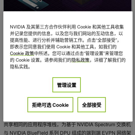
2023年 3月 1日
点赞
+1
NVIDIA 及其第三方合作伙伴利用 Cookie 和其他工具收集
作者：
Yan Cui
并记录您提供的信息，以及您与我们网站的互动信息，以
提高性能、进行分析并辅助营销工作。点击“全部接受”，
即表示您同意我们使用 Cookie 和其他工具，如我们的
Cookie 政策
中所述。您可以通过点击“管理设置”来管理您
NVIDIA DOCA 基于主机的网络（HBN）是一种NVIDIA
的 Cookie 设置。请参阅我们的
隐私政策
，详细了解我们的
DOCA 服务，可在 NVIDIA BlueField 系列 DPU 上运行和启
隐私实践。
用加速的分布式路由和网络 Overlay 功能。它提供了
VTEP、EVPN、ECMP、VRF、ACL、DHCP等高级网络特
管理设置
性和功能，通过将网络边缘界限从 ToR 交换机下移到节点级
别来简化网络架构。同时，它还借助 L2/L3 Overlay 网络、
拒绝可选 Cookie
全部接受
高级流量过滤和访问控制来支持无控制器的多租户云环境。
基于主机的网络与 Cumulus Linux （例如 FRR 和 NVUE）
共享相同的应用程序堆栈，为基于 NVIDIA Spectrum 交换机
与 NVIDIA BlueField 系列 DPU 组成的端到端 EVPN 网络架