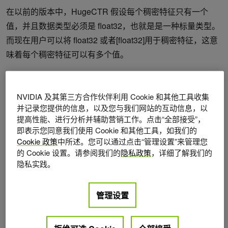
在以前的版本中，HugeCTR 假设每个稠密特征只有一个
值，并且数据类型必须是 float32，也就是是一种标量类型。
而现在用户可以将 float32 或者[float32]用于稠密特征，这意
味着每个稠密特征可以有多个值。
在 Merlin 容器中重新启用
HDFS：
NVIDIA 及其第三方合作伙伴利用 Cookie 和其他工具收集
Merlin 容器中的 HDFS 支持现在是一个可选依赖项。有关详
并记录您提供的信息，以及您与我们网站的互动信息，以
细信息，请参阅核心功能文档中的 HDFS 支持部分。
提高性能、进行分析并辅助营销工作。点击“全部接受”，
(
https://nvidia-
即表示您同意我们使用 Cookie 和其他工具，如我们的
merlin.github.io/HugeCTR/v3.6/hugectr_core_features.html
Cookie 政策
中所述。您可以通过点击“管理设置”来管理您
的 Cookie 设置。请参阅我们的
隐私政策
，详细了解我们的
#hdfs-support
)
隐私实践。
评估指标中增加
AUC
评估：
管理设置
以前版本的 HugeCTR 仅针对二进制分类的情况计算 AUC。
在这个版本中，我们支持多标签分类的 AUC。我们使用