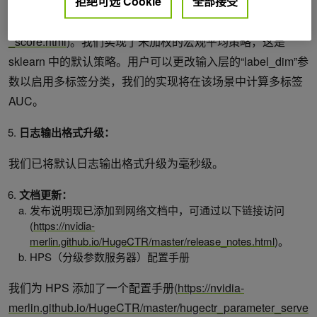
sklearn 的 AUC 实现作为参考(
https://scikit-
拒绝可选 Cookie
全部接受
learn.org/stable/modules/generated/sklearn.metrics.roc_auc
_score.html
)。我们实现了未加权的宏观平均策略，这是
sklearn 中的默认策略。用户可以更改输入层的“label_dim”参
数以启用多标签分类，我们的实现将在该场景中计算多标签
AUC。
日志输出格式升级：
我们已将默认日志输出格式升级为毫秒级。
文档更新：
发布说明现已添加到网络文档中，可通过以下链接访问
(
https://nvidia-
merlin.github.io/HugeCTR/master/release_notes.html
)。
HPS（分级参数服务器）配置手册
我们为 HPS 添加了一个配置手册(
https://nvidia-
merlin.github.io/HugeCTR/master/hugectr_parameter_serve