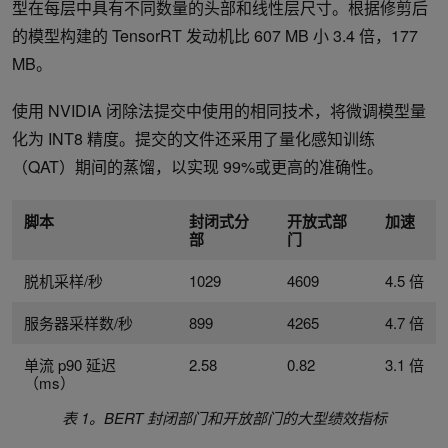
型在每层中具有不同数量的头部和线性层尺寸。根据修剪后
的模型构建的 TensorRT 发动机比 607 MB 小 3.4 倍，177
MB。
使用 NVIDIA 闭除法提交中使用的相同技术，将微调模型量
化为 INT8 精度。提交的文件还采用了量化感知训练
（QAT）期间的蒸馏，以实现 99%或更高的准确性。
脚本
封闭式分
开放式部
加速
部
门
脱机采样/秒
1029
4609
4.5 倍
服务器采样数/秒
899
4265
4.7 倍
单流 p90 延迟
2.58
0.82
3.1 倍
（ms）
表 1。BERT 封闭部门和开放部门的大型绩效指标