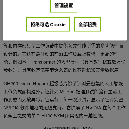
管理设置
拒绝可选 Cookie
全部接受
图 1。 NVIDIA GH200 Grace Hopper 超级芯片的逻辑概述
这个
NVIDIA GH200 Grace Hopper Superchip
是专为在计
算和内存密集型工作负载中提供领先性能所需的多功能性而
设计的。它还在最苛刻的前沿工作负载上提供了更高的性
能，例如基于 transformer 的大型模型（具有数千亿或数万亿
参数）、具有数万亿字节嵌入表的推荐系统和矢量数据库。
GH200 Grace Hopper 超级芯片除了针对最密集的人工智能
工作负载而构建外，还针对 MLPerf 推理测试的流行主流工
作负载而大放异彩。它运行了每一次测试，展示了它对完整
NVIDIA 软件堆栈的无缝支持。它扩展了 NVIDIA 在每个工作
负载上提交的单个 H100 SXM 所实现的卓越性能。