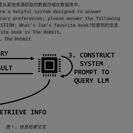
或从其他来源抓取的数据存储在数据库中。
re a helpful system designed to answer
rary preferences; please answer the following
检索到的信息
ESTION: What’s Jim’s favorite book?
。
rite book is The Hobbit
，
.
The Hobbit
图 1 。信息检索交互