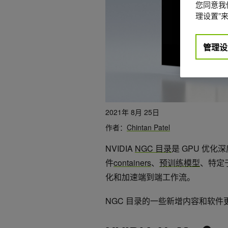
您同意我们
理设置”来
管理设
2021年 8月 25日
作者：
Chintan Patel
NVIDIA
NGC 目录
是 GPU 优
件
containers
、
预训练模型
、特定于
化和加速端到端工作流。
NGC 目录的一些新增内容和软件