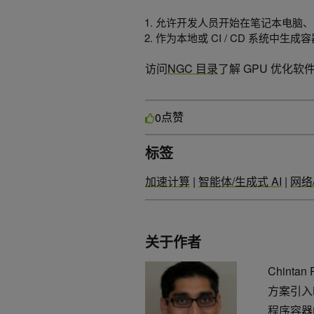
允许开发人员开始在笔记本电脑、
作为本地或 CI / CD 系统中生成
访问
NGC 目录
了解 GPU 优化
点赞
0
标签
加速计算
|
智能体/生成式 AI
|
网络
关于作者
Chint
方案引入H
程序容器的